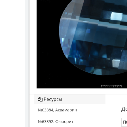
Ресурсы
Д
№63384, Аквамарин
№63392, Флюорит
П