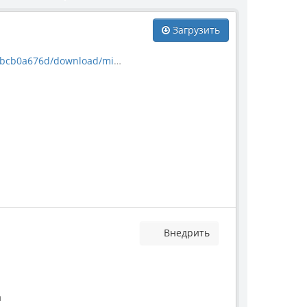
Загрузить
download/mineral_63495.jpg
Внедрить
а