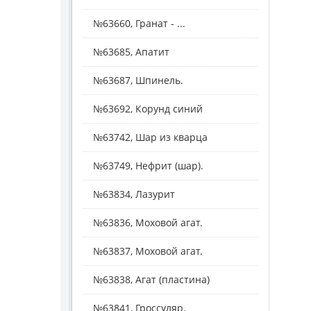
№63660, Гранат - ...
№63685, Апатит
№63687, Шпинель.
№63692, Корунд синий
№63742, Шар из кварца
№63749, Нефрит (шар).
№63834, Лазурит
№63836, Моховой агат.
№63837, Моховой агат.
№63838, Агат (пластина)
№63841, Гроссуляр.