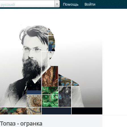
зыкЯзык
Помощь
Войти
русский
Топаз - огранка