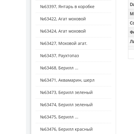
D
№63397, Янтарь в коробке
M
№63422, Агат моховой
С
№63424, Агат моховой
Ф
Л
№63427, Моховой агат.
№63437, Раухтопаз
№63468, Берилл ...
№63471, Аквамарин, шерл
№63473, Берилл зеленый
№63474, Берилл зеленый
№63475, Берилл ...
№63476, Берилл красный