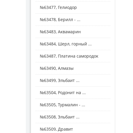
№63477, Гелиодор
№63478, Берилл - ...
№63483, Аквамарин
№63484, Шерл, горный ...
№63487, Платина самородок
№63490, Алмазы
№63499, Эльбаит ...
№63504, Родонит на ...
№63505, Турмалин - ...
№63508, Эльбаит ...
№63509, Дравит