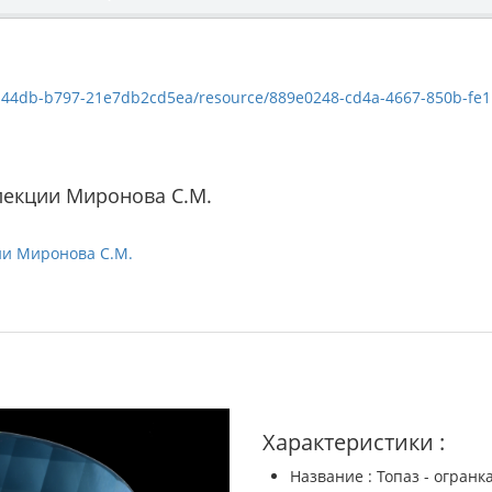
db-b797-21e7db2cd5ea/resource/889e0248-cd4a-4667-850b-fe1bcb0a676d/
лекции Миронова С.М.
ии Миронова С.М.
Характеристики :
Название : Топаз - огранк