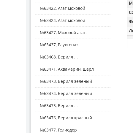
M
№63422, Агат моховой
С
№63424, Агат моховой
Ф
Л
№63427, Моховой агат.
№63437, Раухтопаз
№63468, Берилл ...
№63471, Аквамарин, шерл
№63473, Берилл зеленый
№63474, Берилл зеленый
№63475, Берилл ...
№63476, Берилл красный
№63477, Гелиодор