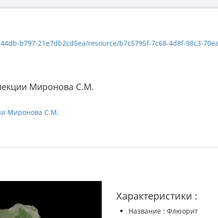
db-b797-21e7db2cd5ea/resource/b7c5795f-7c68-4d8f-98c3-70eadfa300b5/
лекции Миронова С.М.
ии Миронова С.М.
Характеристики :
Название : Флюорит