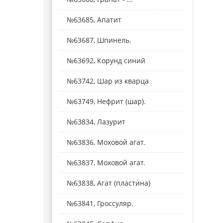
№63685, Апатит
№63687, Шпинель.
№63692, Корунд синий
№63742, Шар из кварца
№63749, Нефрит (шар).
№63834, Лазурит
№63836, Моховой агат.
№63837, Моховой агат.
№63838, Агат (пластина)
№63841, Гроссуляр.