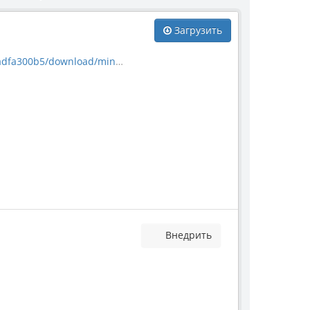
Загрузить
download/mineral_63392.jpg
Внедрить