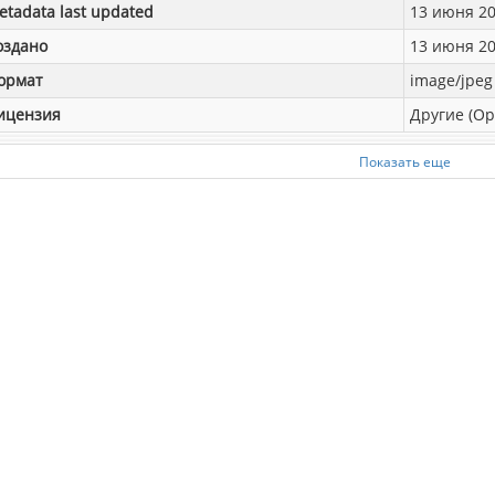
etadata last updated
13 июня 201
оздано
13 июня 201
ормат
image/jpeg
ицензия
Другие (Op
Показать еще