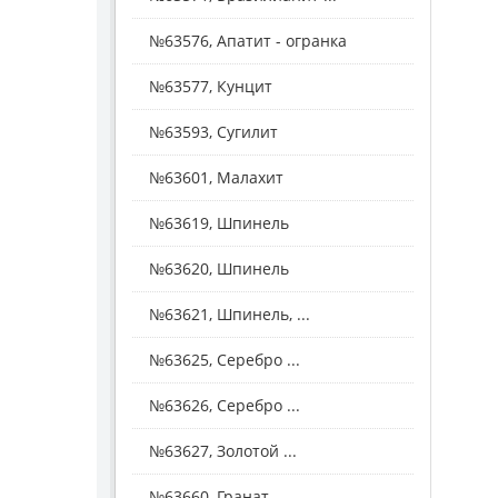
№63576, Апатит - огранка
№63577, Кунцит
№63593, Сугилит
№63601, Малахит
№63619, Шпинель
№63620, Шпинель
№63621, Шпинель, ...
№63625, Серебро ...
№63626, Серебро ...
№63627, Золотой ...
№63660, Гранат - ...