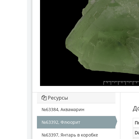
Ресурсы
Д
№63384, Аквамарин
№63392, Флюорит
П
D
№63397, Янтарь в коробке