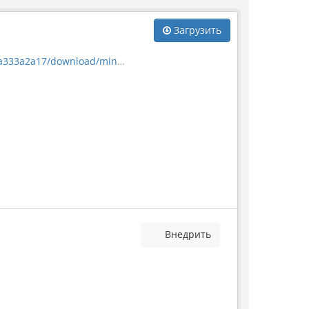
Загрузить
download/mineral_63376.jpg
Внедрить