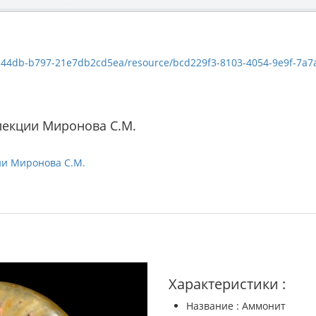
4db-b797-21e7db2cd5ea/resource/bcd229f3-8103-4054-9e9f-7a7a333a2a17/
лекции Миронова С.М.
ии Миронова С.М.
Характеристики :
Название : Аммонит