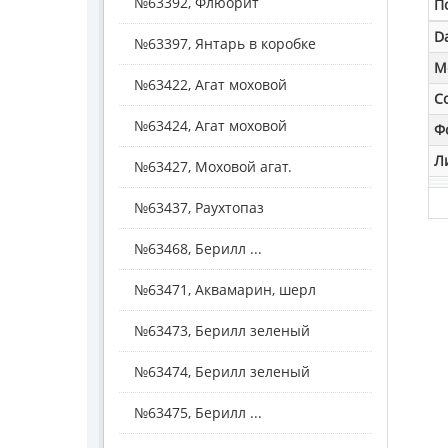
№63392, Флюорит
П
D
№63397, Янтарь в коробке
M
№63422, Агат моховой
С
№63424, Агат моховой
Ф
Л
№63427, Моховой агат.
№63437, Раухтопаз
№63468, Берилл ...
№63471, Аквамарин, шерл
№63473, Берилл зеленый
№63474, Берилл зеленый
№63475, Берилл ...