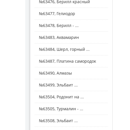
№63476, Берилл красный
№63477, Гелиодор
№63478, Берилл - ...
№63483, Аквамарин
№63484, Шерл, горный ...
№63487, Платина самородок
№63490, Алмазы
№63499, Эльбаит ...
№63504, Родонит на ...
№63505, Турмалин - ...
№63508, Эльбаит ...