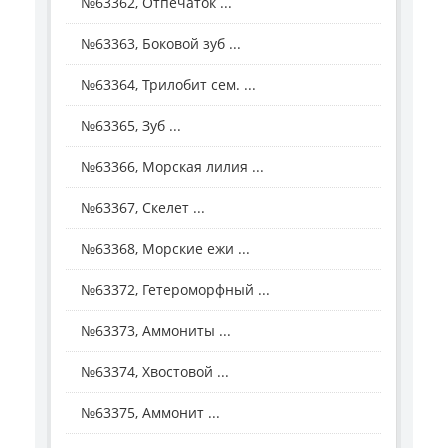
№63362, Отпечаток ...
№63363, Боковой зуб ...
№63364, Трилобит сем. ...
№63365, Зуб ...
№63366, Морская лилия ...
№63367, Скелет ...
№63368, Морские ежи ...
№63372, Гетероморфный ...
№63373, Аммониты ...
№63374, Хвостовой ...
№63375, Аммонит ...