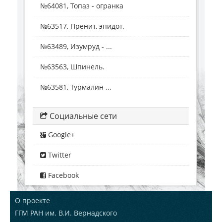
№64081, Топаз - огранка
№63517, Пренит, эпидот.
№63489, Изумруд - ...
№63563, Шпинель.
№63581, Турмалин ...
Социальные сети
Google+
Twitter
Facebook
О проекте
ГГМ РАН им. В.И. Вернадского