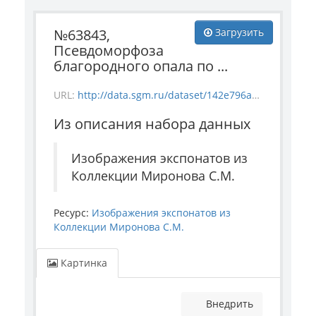
№63843,
Загрузить
Псевдоморфоза
благородного опала по ...
URL:
http://data.sgm.ru/dataset/142e796a-f892-44db-b797-21e7db2cd5ea/resource/a7772940-982b-4cea-abe4-d8e8f449ecaa/download/mineral_63843.jpg
Из описания набора данных
Изображения экспонатов из
Коллекции Миронова С.М.
Ресурс:
Изображения экспонатов из
Коллекции Миронова С.М.
Картинка
Внедрить