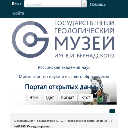
ЯзыкЯзык
Язык
Помощь
русский
Войти
Российская академия наук
Министерство науки и высшего образования
Портал открытых данных
Что?
Где?
Когда?
Кто?
Организации
Государственный ...
Изображения экспонатов из ...
№63843, Псевдоморфоза ...