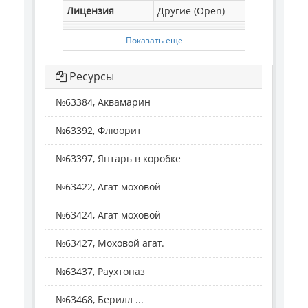
Лицензия
Другие (Open)
Показать еще
Ресурсы
№63384, Аквамарин
№63392, Флюорит
№63397, Янтарь в коробке
№63422, Агат моховой
№63424, Агат моховой
№63427, Моховой агат.
№63437, Раухтопаз
№63468, Берилл ...