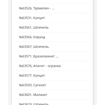
№63526, Турмалин - ...
№63531, Кунцит
№63561, Шпинель
№63566, Корунд
№63567, Шпинель.
№63571, Бразилианит ...
№63576, Апатит - огранка
№63577, Кунцит
№63593, Сугилит
№63601, Малахит
№63619, Шпинель