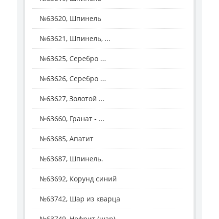
№63620, Шпинель
№63621, Шпинель, ...
№63625, Серебро ...
№63626, Серебро ...
№63627, Золотой ...
№63660, Гранат - ...
№63685, Апатит
№63687, Шпинель.
№63692, Корунд синий
№63742, Шар из кварца
№63749, Нефрит (шар).