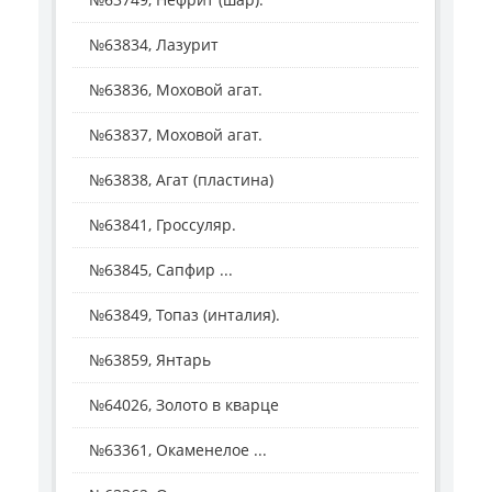
№63834, Лазурит
№63836, Моховой агат.
№63837, Моховой агат.
№63838, Агат (пластина)
№63841, Гроссуляр.
№63845, Сапфир ...
№63849, Топаз (инталия).
№63859, Янтарь
№64026, Золото в кварце
№63361, Окаменелое ...