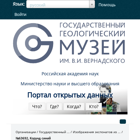
ЯзыкЯзык
Язык
Помощь
русский
Войти
Российская академия наук
Министерство науки и высшего образования
Портал открытых данных
Что?
Где?
Когда?
Кто?
Организации
Государственный ...
Изображения экспонатов из ...
№63692, Корунд синий