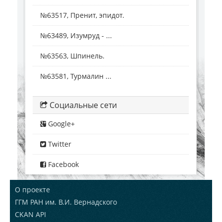
№63517, Пренит, эпидот.
№63489, Изумруд - ...
№63563, Шпинель.
№63581, Турмалин ...
Социальные сети
Google+
Twitter
Facebook
О проекте
ГГМ РАН им. В.И. Вернадского
CKAN API