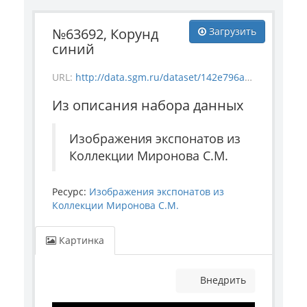
№63692, Корунд
Загрузить
синий
URL:
http://data.sgm.ru/dataset/142e796a-f892-44db-b797-21e7db2cd5ea/resource/7c907871-e251-4972-955f-9d18d4e3c5ee/download/mineral_63692.jpg
Из описания набора данных
Изображения экспонатов из
Коллекции Миронова С.М.
Ресурс:
Изображения экспонатов из
Коллекции Миронова С.М.
Картинка
Внедрить