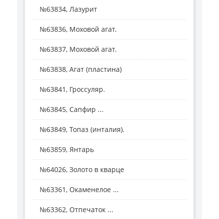
№63834, Лазурит
№63836, Моховой агат.
№63837, Моховой агат.
№63838, Агат (пластина)
№63841, Гроссуляр.
№63845, Сапфир ...
№63849, Топаз (инталия).
№63859, Янтарь
№64026, Золото в кварце
№63361, Окаменелое ...
№63362, Отпечаток ...