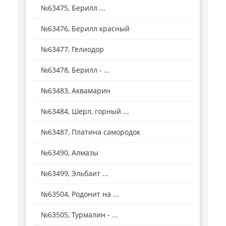
№63475, Берилл ...
№63476, Берилл красный
№63477, Гелиодор
№63478, Берилл - ...
№63483, Аквамарин
№63484, Шерл, горный ...
№63487, Платина самородок
№63490, Алмазы
№63499, Эльбаит ...
№63504, Родонит на ...
№63505, Турмалин - ...