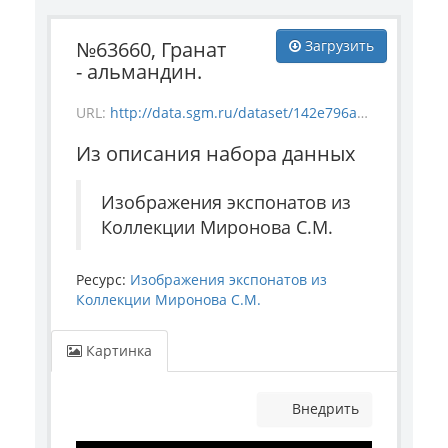
№63660, Гранат
Загрузить
- альмандин.
URL:
http://data.sgm.ru/dataset/142e796a-f892-44db-b797-21e7db2cd5ea/resource/2923ada5-5733-480f-8ef8-0af101b8c812/download/mineral_63660.jpg
Из описания набора данных
Изображения экспонатов из
Коллекции Миронова С.М.
Ресурс:
Изображения экспонатов из
Коллекции Миронова С.М.
Картинка
Внедрить