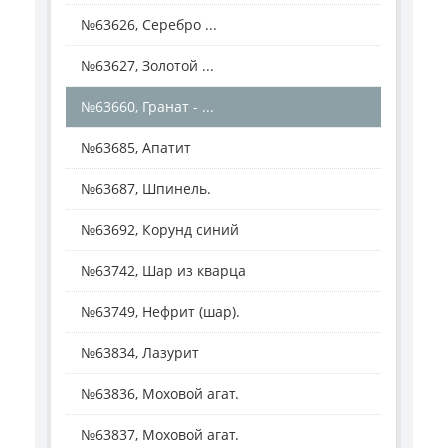
№63626, Серебро ...
№63627, Золотой ...
№63660, Гранат - ...
№63685, Апатит
№63687, Шпинель.
№63692, Корунд синий
№63742, Шар из кварца
№63749, Нефрит (шар).
№63834, Лазурит
№63836, Моховой агат.
№63837, Моховой агат.