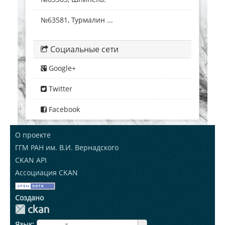
№63581, Турмалин ...
Социальные сети
Google+
Twitter
Facebook
О проекте
ГГМ РАН им. В.И. Вернадского
CKAN API
Ассоциация CKAN
Создано
Язык
ЯзыкЯзык