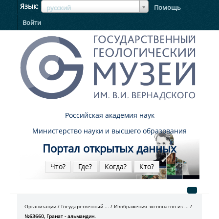
ЯзыкЯзык
Язык
Помощь
русский
Войти
Российская академия наук
Министерство науки и высшего образования
Портал открытых данных
Что?
Где?
Когда?
Кто?
Организации
Государственный ...
Изображения экспонатов из ...
№63660, Гранат - альмандин.