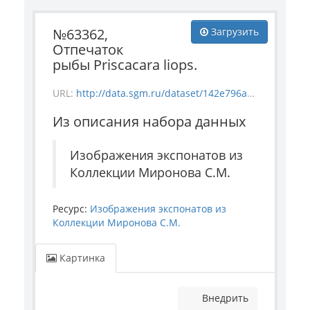
№63362,
Загрузить
Отпечаток
рыбы Priscacara liops.
URL:
http://data.sgm.ru/dataset/142e796a-f892-44db-b797-21e7db2cd5ea/resource/7bf5e43f-ee79-4784-93c2-0fc95265f5f6/download/mineral_63362.jpg
Из описания набора данных
Изображения экспонатов из
Коллекции Миронова С.М.
Ресурс:
Изображения экспонатов из
Коллекции Миронова С.М.
Картинка
Внедрить