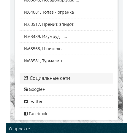
№64081, Топаз - огранка
№63517, Пренит, эпидот.
№63489, Изумруд - ...
№63563, Шпинель.
№63581, Турмалин ...
Социальные сети
Google+
Twitter
Facebook
О проекте