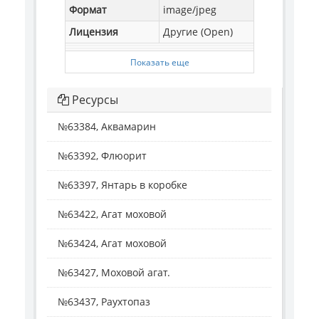
Формат
image/jpeg
Лицензия
Другие (Open)
Показать еще
Ресурсы
№63384, Аквамарин
№63392, Флюорит
№63397, Янтарь в коробке
№63422, Агат моховой
№63424, Агат моховой
№63427, Моховой агат.
№63437, Раухтопаз