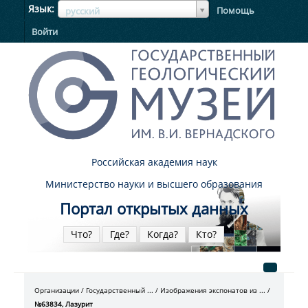
ЯзыкЯзык
Язык
Помощь
русский
Войти
Российская академия наук
Министерство науки и высшего образования
Портал открытых данных
Что?
Где?
Когда?
Кто?
Организации
Государственный ...
Изображения экспонатов из ...
№63834, Лазурит