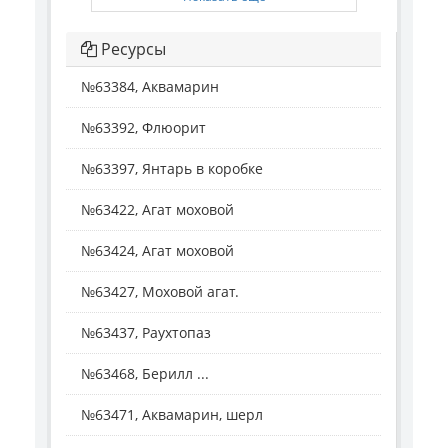
Ресурсы
№63384, Аквамарин
№63392, Флюорит
№63397, Янтарь в коробке
№63422, Агат моховой
№63424, Агат моховой
№63427, Моховой агат.
№63437, Раухтопаз
№63468, Берилл ...
№63471, Аквамарин, шерл