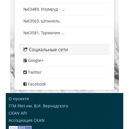
№63489, Изумруд - ...
№63563, Шпинель.
№63581, Турмалин ...
Социальные сети
Google+
Twitter
Facebook
О проекте
ГГМ РАН им. В.И. Вернадского
CKAN API
Ассоциация CKAN