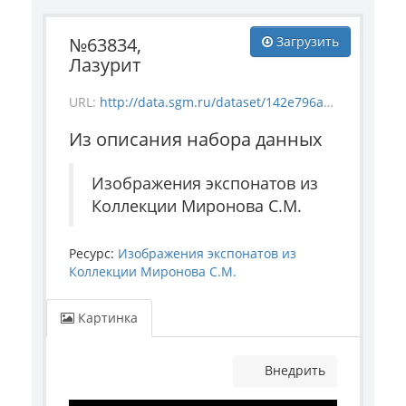
№63834,
Загрузить
Лазурит
URL:
http://data.sgm.ru/dataset/142e796a-f892-44db-b797-21e7db2cd5ea/resource/2246d2b2-67a0-4164-88bd-5d7ba5b8b5ff/download/mineral_63834.jpg
Из описания набора данных
Изображения экспонатов из
Коллекции Миронова С.М.
Ресурс:
Изображения экспонатов из
Коллекции Миронова С.М.
Картинка
Внедрить