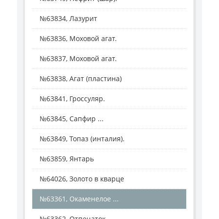
№63834, Лазурит
№63836, Моховой агат.
№63837, Моховой агат.
№63838, Агат (пластина)
№63841, Гроссуляр.
№63845, Сапфир ...
№63849, Топаз (инталия).
№63859, Янтарь
№64026, Золото в кварце
№63361, Окаменелое ...
№63362, Отпечаток ...