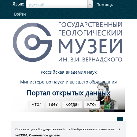
ЯзыкЯзык
Язык
Помощь
русский
Войти
Российская академия наук
Министерство науки и высшего образования
Портал открытых данных
Что?
Где?
Когда?
Кто?
Организации
Государственный ...
Изображения экспонатов из ...
№63361, Окаменелое дерево