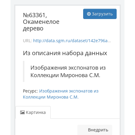
№63361,
Загрузить
Окаменелое
дерево
URL:
http://data.sgm.ru/dataset/142e796a-f892-44db-b797-21e7db2cd5ea/resource/4c644fe5-400e-4ae3-9651-2270aa9b74ab/download/mineral_63361.jpg
Из описания набора данных
Изображения экспонатов из
Коллекции Миронова С.М.
Ресурс:
Изображения экспонатов из
Коллекции Миронова С.М.
Картинка
Внедрить