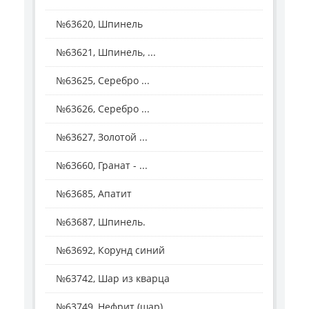
№63620, Шпинель
№63621, Шпинель, ...
№63625, Серебро ...
№63626, Серебро ...
№63627, Золотой ...
№63660, Гранат - ...
№63685, Апатит
№63687, Шпинель.
№63692, Корунд синий
№63742, Шар из кварца
№63749, Нефрит (шар).