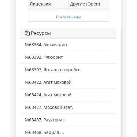
Лицензия
Другие (Open)
Показать еще
Ресурсы
№63384, Аквамарин
№63392, Флюорит
№63397, Янтарь в коробке
№63422, Агат моховой
№63424, Агат моховой
№63427, Моховой агат.
№63437, Раухтопаз
№63468, Берилл ...