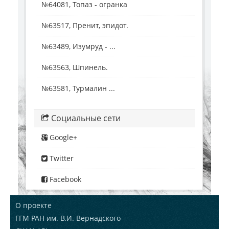
№64081, Топаз - огранка
№63517, Пренит, эпидот.
№63489, Изумруд - ...
№63563, Шпинель.
№63581, Турмалин ...
Социальные сети
Google+
Twitter
Facebook
О проекте
ГГМ РАН им. В.И. Вернадского