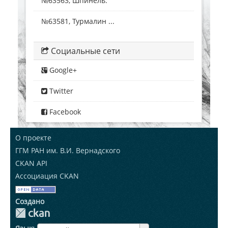
№63563, Шпинель.
№63581, Турмалин ...
Социальные сети
Google+
Twitter
Facebook
О проекте
ГГМ РАН им. В.И. Вернадского
CKAN API
Ассоциация CKAN
Создано