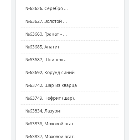
№63626, Серебро ...
№63627, Золотой ...
№63660, Гранат - ...
№63685, Апатит
№63687, Шпинель.
№63692, Корунд синий
№63742, Шар из кварца
№63749, Нефрит (шар).
№63834, Лазурит
№63836, Моховой агат.
№63837, Моховой агат.