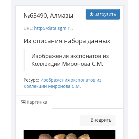
№63490, Алмазы
Загрузить
URL:
http://data.sgm.ru/dataset/142e796a-f892-44db-b797-21e7db2cd5ea/resource/0448967c-4e82-4eb2-847f-90d958e7345f/download/mineral_63490.jpg
Из описания набора данных
Изображения экспонатов из
Коллекции Миронова С.М.
Ресурс:
Изображения экспонатов из
Коллекции Миронова С.М.
Картинка
Внедрить