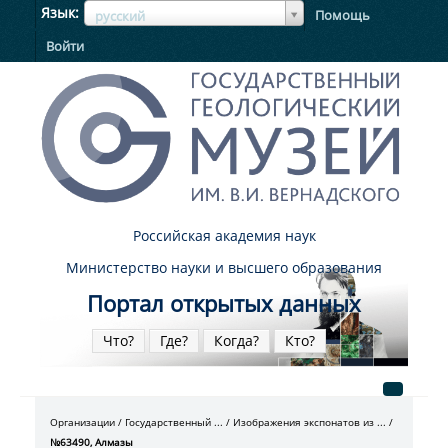
ЯзыкЯзык
Язык
Помощь
русский
Войти
Российская академия наук
Министерство науки и высшего образования
Портал открытых данных
Что?
Где?
Когда?
Кто?
Организации
Государственный ...
Изображения экспонатов из ...
№63490, Алмазы