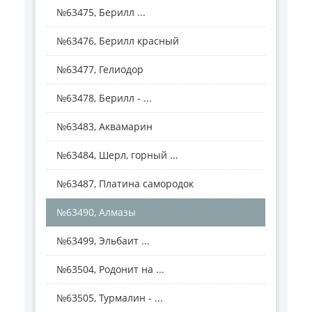
№63475, Берилл ...
№63476, Берилл красный
№63477, Гелиодор
№63478, Берилл - ...
№63483, Аквамарин
№63484, Шерл, горный ...
№63487, Платина самородок
№63490, Алмазы
№63499, Эльбаит ...
№63504, Родонит на ...
№63505, Турмалин - ...