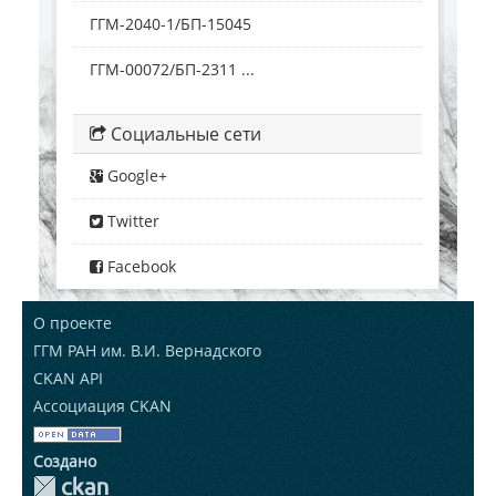
ГГМ-2040-1/БП-15045
ГГМ-00072/БП-2311 ...
Социальные сети
Google+
Twitter
Facebook
О проекте
ГГМ РАН им. В.И. Вернадского
CKAN API
Ассоциация CKAN
Создано