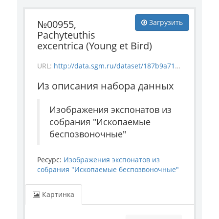
№00955,
Загрузить
Pachyteuthis
excentrica (Young et Bird)
URL:
http://data.sgm.ru/dataset/187b9a71-4c85-43ec-99fe-080bdf792007/resource/a60346b2-21e7-4014-8747-dc9328811c5e/download/invertebrate_955.jpg
Из описания набора данных
Изображения экспонатов из
собрания "Ископаемые
беспозвоночные"
Ресурс:
Изображения экспонатов из
собрания "Ископаемые беспозвоночные"
Картинка