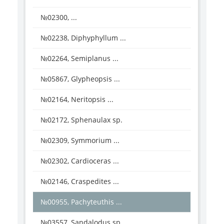
№02300, ...
№02238, Diphyphyllum ...
№02264, Semiplanus ...
№05867, Glypheopsis ...
№02164, Neritopsis ...
№02172, Sphenaulax sp.
№02309, Symmorium ...
№02302, Cardioceras ...
№02146, Craspedites ...
№00955, Pachyteuthis ...
№03557, Sandalodus sp.