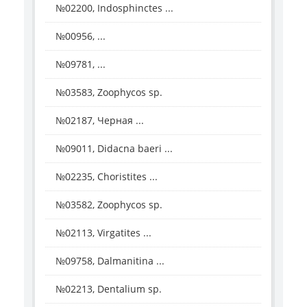
№02200, Indosphinctes ...
№00956, ...
№09781, ...
№03583, Zoophycos sp.
№02187, Черная ...
№09011, Didacna baeri ...
№02235, Choristites ...
№03582, Zoophycos sp.
№02113, Virgatites ...
№09758, Dalmanitina ...
№02213, Dentalium sp.