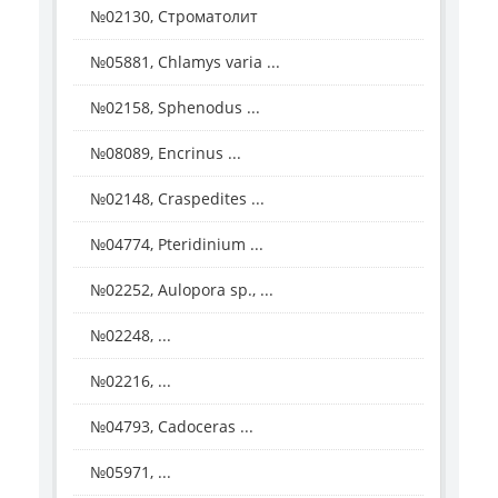
№02130, Строматолит
№05881, Chlamys varia ...
№02158, Sphenodus ...
№08089, Encrinus ...
№02148, Craspedites ...
№04774, Pteridinium ...
№02252, Aulopora sp., ...
№02248, ...
№02216, ...
№04793, Cadoceras ...
№05971, ...