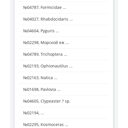
№04787, Formicidae ...
№04027, Rhabdocidaris ...
№04604, Pyguris ...
№02298, Морской еж ...
№04789, Trichoptera ...
№02193, Ophionautilus ...
№02163, Natica ...
№01698, Pavlovia ...
№04605, Clypeaster ? sp.
№02194, ...
№02295, Kosmoceras ...