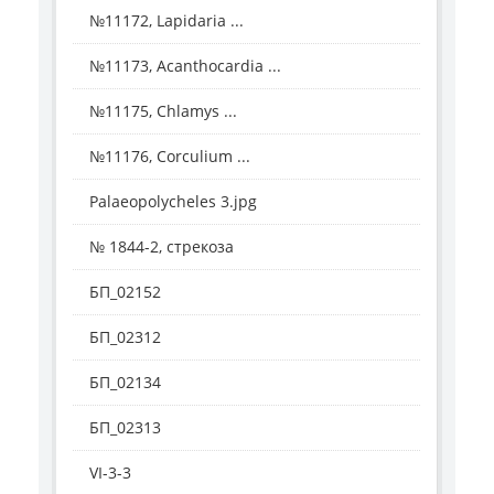
№11172, Lapidaria ...
№11173, Acanthocardia ...
№11175, Chlamys ...
№11176, Corculium ...
Palaeopolycheles 3.jpg
№ 1844-2, стрекоза
БП_02152
БП_02312
БП_02134
БП_02313
VI-3-3