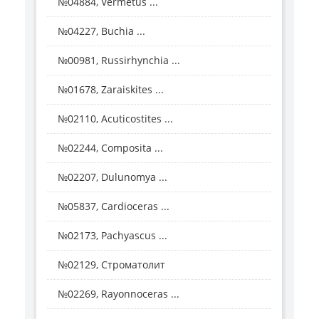
№04884, Vermetus ...
№04227, Buchia ...
№00981, Russirhynchia ...
№01678, Zaraiskites ...
№02110, Acuticostites ...
№02244, Composita ...
№02207, Dulunomya ...
№05837, Cardioceras ...
№02173, Pachyascus ...
№02129, Строматолит
№02269, Rayonnoceras ...