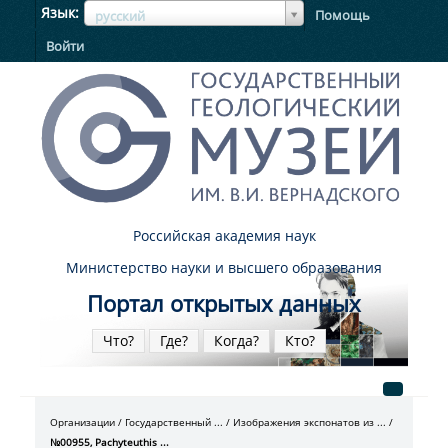
ЯзыкЯзык
Язык
Помощь
русский
Войти
Российская академия наук
Министерство науки и высшего образования
Портал открытых данных
Что?
Где?
Когда?
Кто?
Организации
Государственный ...
Изображения экспонатов из ...
№00955, Pachyteuthis ...