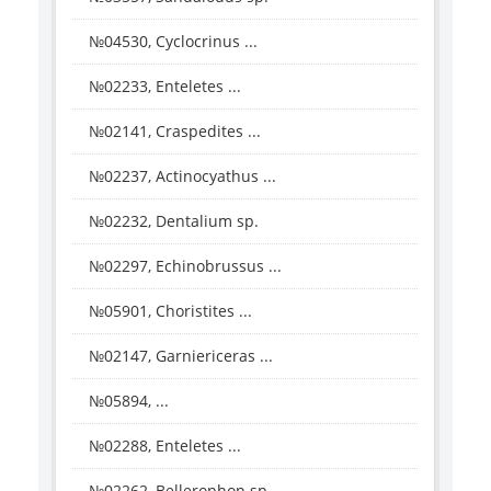
№04530, Cyclocrinus ...
№02233, Enteletes ...
№02141, Craspedites ...
№02237, Actinocyathus ...
№02232, Dentalium sp.
№02297, Echinobrussus ...
№05901, Choristites ...
№02147, Garniericeras ...
№05894, ...
№02288, Enteletes ...
№02262, Bellerophon sp.