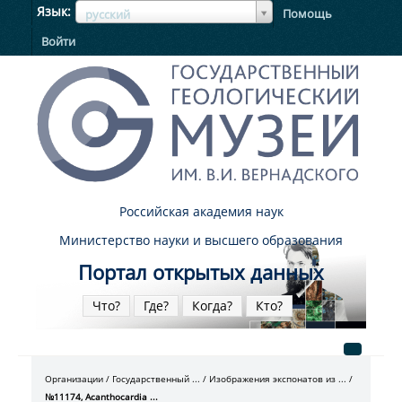
ЯзыкЯзык
Язык
Помощь
русский
Войти
Российская академия наук
Министерство науки и высшего образования
Портал открытых данных
Что?
Где?
Когда?
Кто?
Организации
Государственный ...
Изображения экспонатов из ...
№11174, Acanthocardia ...