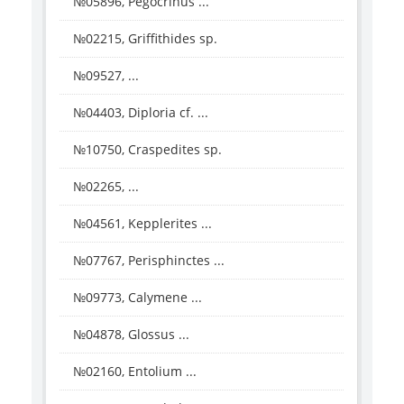
№05896, Pegocrinus ...
№02215, Griffithides sp.
№09527, ...
№04403, Diploria cf. ...
№10750, Craspedites sp.
№02265, ...
№04561, Kepplerites ...
№07767, Perisphinctes ...
№09773, Calymene ...
№04878, Glossus ...
№02160, Entolium ...