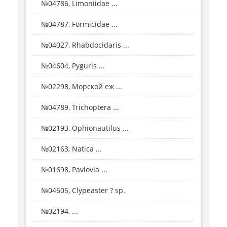
№04786, Limoniidae ...
№04787, Formicidae ...
№04027, Rhabdocidaris ...
№04604, Pyguris ...
№02298, Морской еж ...
№04789, Trichoptera ...
№02193, Ophionautilus ...
№02163, Natica ...
№01698, Pavlovia ...
№04605, Clypeaster ? sp.
№02194, ...