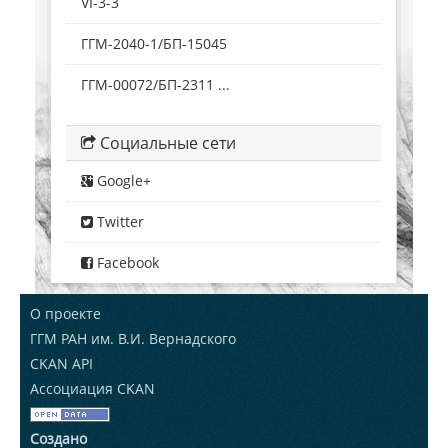
VI-3-3
ГГМ-2040-1/БП-15045
ГГМ-00072/БП-2311 ...
Социальные сети
Google+
Twitter
Facebook
О проекте
ГГМ РАН им. В.И. Вернадского
CKAN API
Ассоциация CKAN
Создано