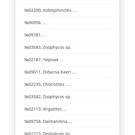
№02200, Indosphinctes ...
№00956, ...
№09781, ...
№03583, Zoophycos sp.
№02187, Черная ...
№09011, Didacna baeri ...
№02235, Choristites ...
№03582, Zoophycos sp.
№02113, Virgatites ...
№09758, Dalmanitina ...
№02213, Dentalium sp.