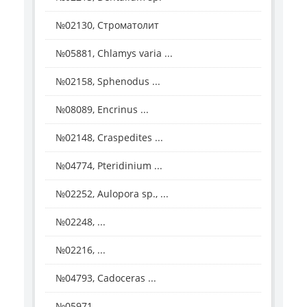
№02130, Строматолит
№05881, Chlamys varia ...
№02158, Sphenodus ...
№08089, Encrinus ...
№02148, Craspedites ...
№04774, Pteridinium ...
№02252, Aulopora sp., ...
№02248, ...
№02216, ...
№04793, Cadoceras ...
№05971, ...