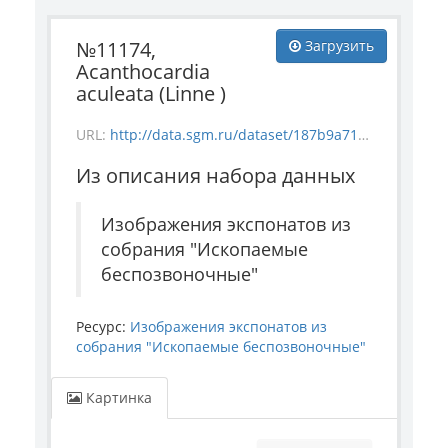
№11174,
Загрузить
Acanthocardia
aculeata (Linne )
URL:
http://data.sgm.ru/dataset/187b9a71-4c85-43ec-99fe-080bdf792007/resource/2b1bdb2c-e0e8-4a9a-aa61-5b72998e385d/download/_11174.jpg
Из описания набора данных
Изображения экспонатов из
собрания "Ископаемые
беспозвоночные"
Ресурс:
Изображения экспонатов из
собрания "Ископаемые беспозвоночные"
Картинка