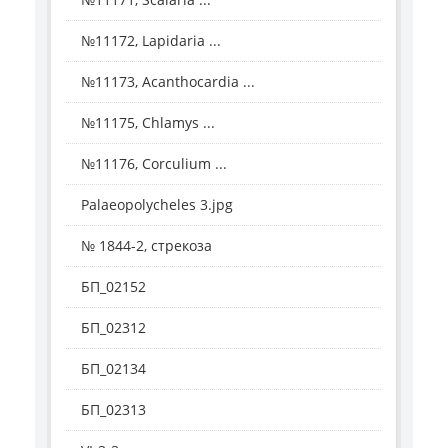
№11172, Lapidaria ...
№11173, Acanthocardia ...
№11175, Chlamys ...
№11176, Corculium ...
Palaeopolycheles 3.jpg
№ 1844-2, стрекоза
БП_02152
БП_02312
БП_02134
БП_02313