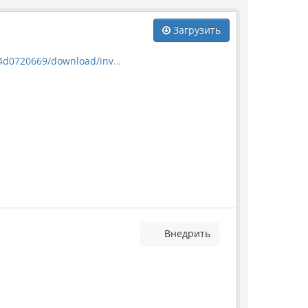
Загрузить
load/invertebrate_2239.jpg
Внедрить