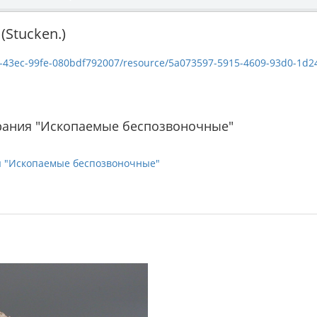
(Stucken.)
c-99fe-080bdf792007/resource/5a073597-5915-4609-93d0-1d24d0720669/down
рания "Ископаемые беспозвоночные"
я "Ископаемые беспозвоночные"