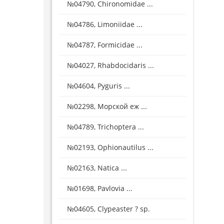
№04790, Chironomidae ...
№04786, Limoniidae ...
№04787, Formicidae ...
№04027, Rhabdocidaris ...
№04604, Pyguris ...
№02298, Морской еж ...
№04789, Trichoptera ...
№02193, Ophionautilus ...
№02163, Natica ...
№01698, Pavlovia ...
№04605, Clypeaster ? sp.