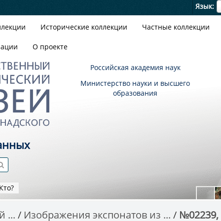
Я
Язык
ллекции
Исторические коллекции
Частные коллекции
зации
О проекте
Российская академия наук
Министерство науки и высшего
образования
анных
Кто?
 ...
Изображения экспонатов из ...
№02239, T