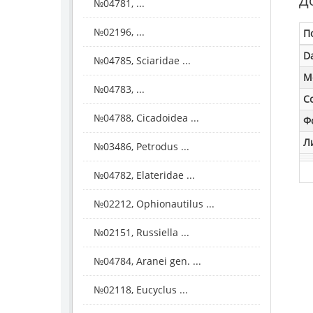
Д
№04781, ...
№02196, ...
П
D
№04785, Sciaridae ...
M
№04783, ...
С
№04788, Cicadoidea ...
Ф
Л
№03486, Petrodus ...
№04782, Elateridae ...
№02212, Ophionautilus ...
№02151, Russiella ...
№04784, Aranei gen. ...
№02118, Eucyclus ...