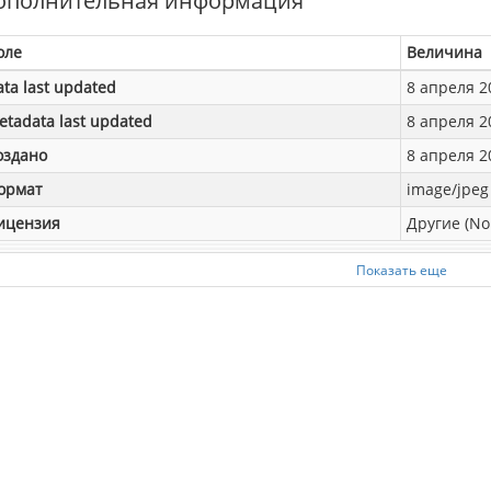
ополнительная информация
оле
Величина
ata last updated
8 апреля 20
etadata last updated
8 апреля 20
оздано
8 апреля 20
ормат
image/jpeg
ицензия
Другие (No
Показать еще