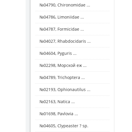
№04790, Chironomidae ...
№04786, Limoniidae ...
№04787, Formicidae ...
№04027, Rhabdocidaris ...
№04604, Pyguris ...
№02298, Морской еж ...
№04789, Trichoptera ...
№02193, Ophionautilus ...
№02163, Natica ...
№01698, Pavlovia ...
№04605, Clypeaster ? sp.