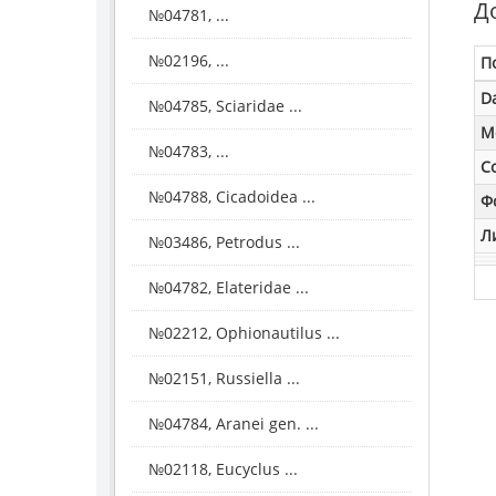
Д
№04781, ...
№02196, ...
П
D
№04785, Sciaridae ...
M
№04783, ...
С
№04788, Cicadoidea ...
Ф
Л
№03486, Petrodus ...
№04782, Elateridae ...
№02212, Ophionautilus ...
№02151, Russiella ...
№04784, Aranei gen. ...
№02118, Eucyclus ...