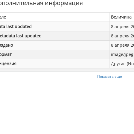
ополнительная информация
оле
Величина
ata last updated
8 апреля 20
etadata last updated
8 апреля 20
оздано
8 апреля 20
ормат
image/jpeg
ицензия
Другие (No
Показать еще