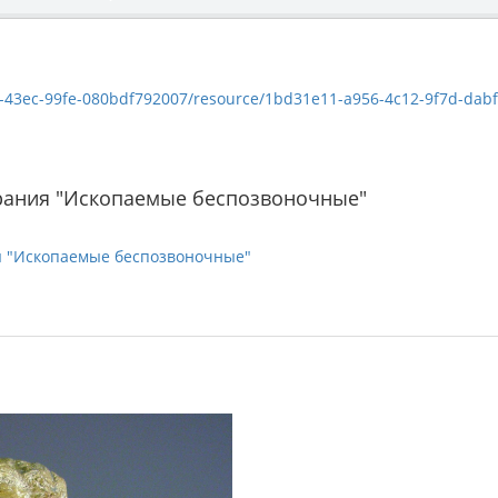
c-99fe-080bdf792007/resource/1bd31e11-a956-4c12-9f7d-dabfc0beba00/dow
рания "Ископаемые беспозвоночные"
я "Ископаемые беспозвоночные"