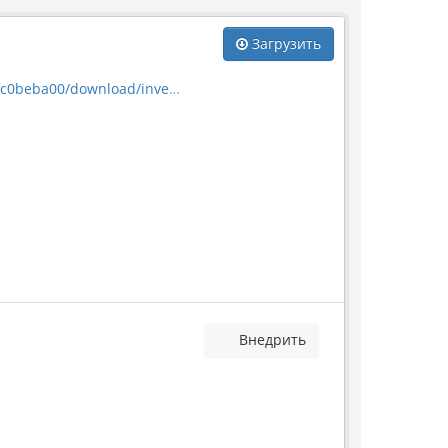
Загрузить
nload/invertebrate_2129.jpg
Внедрить