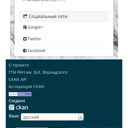
Социальные сети
Google+
Twitter
Facebook
О проекте
ГГМ РАН им. В.И. Вернадского
CKAN API
Ассоциация CKAN
Создано
Язык
ЯзыкЯзык
русский