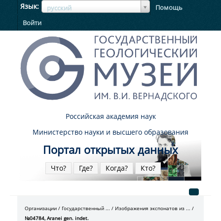
ЯзыкЯзык
Язык
Помощь
русский
Войти
Российская академия наук
Министерство науки и высшего образования
Портал открытых данных
Что?
Где?
Когда?
Кто?
Организации
Государственный ...
Изображения экспонатов из ...
№04784, Aranei gen. indet.