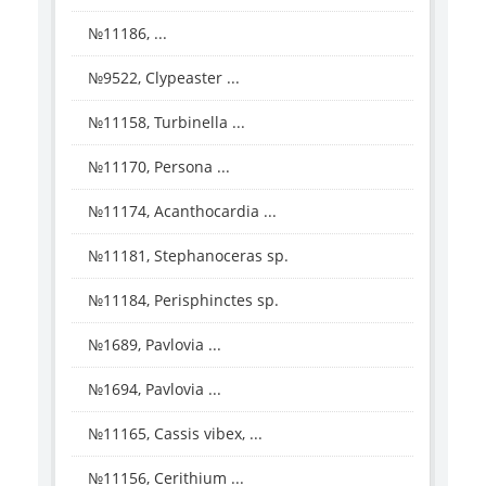
№11186, ...
№9522, Clypeaster ...
№11158, Turbinella ...
№11170, Persona ...
№11174, Acanthocardia ...
№11181, Stephanoceras sp.
№11184, Perisphinctes sp.
№1689, Pavlovia ...
№1694, Pavlovia ...
№11165, Cassis vibex, ...
№11156, Cerithium ...