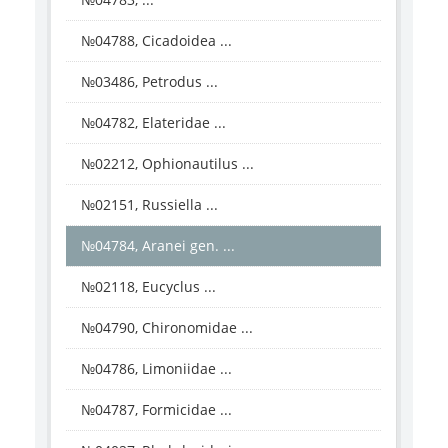
№04788, Cicadoidea ...
№03486, Petrodus ...
№04782, Elateridae ...
№02212, Ophionautilus ...
№02151, Russiella ...
№04784, Aranei gen. ...
№02118, Eucyclus ...
№04790, Chironomidae ...
№04786, Limoniidae ...
№04787, Formicidae ...