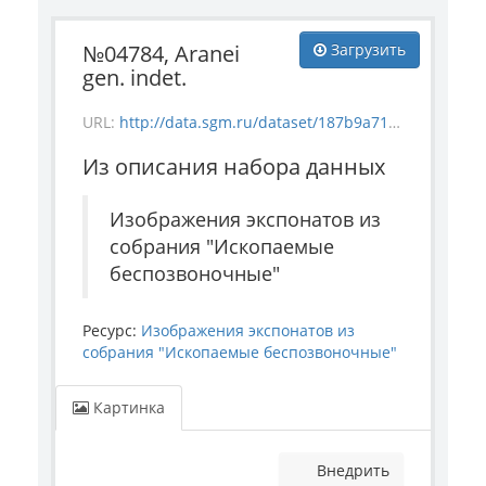
№04784, Aranei
Загрузить
gen. indet.
URL:
http://data.sgm.ru/dataset/187b9a71-4c85-43ec-99fe-080bdf792007/resource/a3475114-dad8-4e62-b984-f6b7cb321e7f/download/invertebrate_4784.jpg
Из описания набора данных
Изображения экспонатов из
собрания "Ископаемые
беспозвоночные"
Ресурс:
Изображения экспонатов из
собрания "Ископаемые беспозвоночные"
Картинка
Внедрить