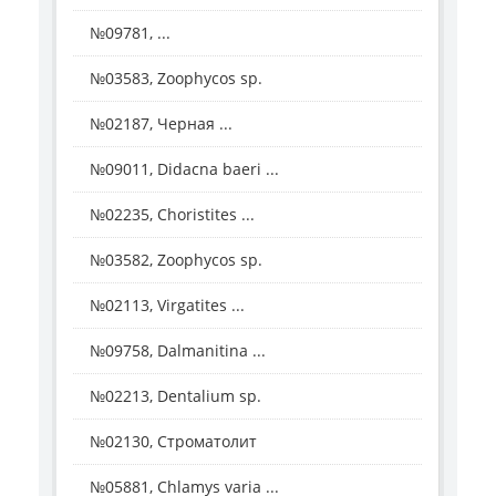
№09781, ...
№03583, Zoophycos sp.
№02187, Черная ...
№09011, Didacna baeri ...
№02235, Choristites ...
№03582, Zoophycos sp.
№02113, Virgatites ...
№09758, Dalmanitina ...
№02213, Dentalium sp.
№02130, Строматолит
№05881, Chlamys varia ...