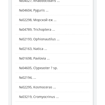
№04027, Rhabdocidaris ...
№04604, Pyguris ...
№02298, Морской еж ...
№04789, Trichoptera ...
№02193, Ophionautilus ...
№02163, Natica ...
№01698, Pavlovia ...
№04605, Clypeaster ? sp.
№02194, ...
№02295, Kosmoceras ...
№03219, Cromyocrinus ...