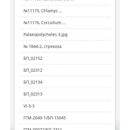
№11175, Chlamys ...
№11176, Corculium ...
Palaeopolycheles 3.jpg
№ 1844-2, стрекоза
БП_02152
БП_02312
БП_02134
БП_02313
VI-3-3
ГГМ-2040-1/БП-15045
ГГМ-00072/БП-2311 ...