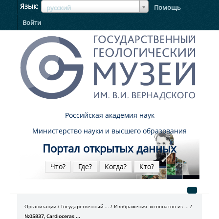
ЯзыкЯзык
Язык
Помощь
русский
Войти
Российская академия наук
Министерство науки и высшего образования
Портал открытых данных
Что?
Где?
Когда?
Кто?
Организации
Государственный ...
Изображения экспонатов из ...
№05837, Cardioceras ...