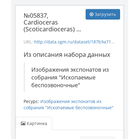
№05837,
Загрузить
Cardioceras
(Scoticardioceras) ...
URL:
http://data.sgm.ru/dataset/187b9a71-4c85-43ec-99fe-080bdf792007/resource/3f6a4bb8-dd7e-4bb9-bf2e-947a6861f11d/download/invertebrate_5837.jpg
Из описания набора данных
Изображения экспонатов из
собрания "Ископаемые
беспозвоночные"
Ресурс:
Изображения экспонатов из
собрания "Ископаемые беспозвоночные"
Картинка