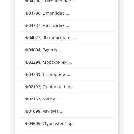
№04790, Chironomidae ...
№04786, Limoniidae ...
№04787, Formicidae ...
№04027, Rhabdocidaris ...
№04604, Pyguris ...
№02298, Морской еж ...
№04789, Trichoptera ...
№02193, Ophionautilus ...
№02163, Natica ...
№01698, Pavlovia ...
№04605, Clypeaster ? sp.