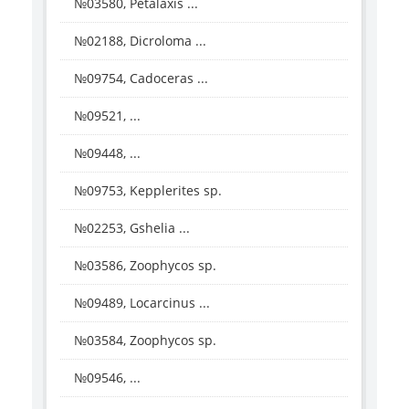
№03580, Petalaxis ...
№02188, Dicroloma ...
№09754, Cadoceras ...
№09521, ...
№09448, ...
№09753, Kepplerites sp.
№02253, Gshelia ...
№03586, Zoophycos sp.
№09489, Locarcinus ...
№03584, Zoophycos sp.
№09546, ...