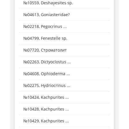
№10559, Deshayesites sp.
№04613, Goniasteridae?
№02218, Pegocrinus ...
№04799, Fenestelle sp.
№07720, Строматолит
№02263, Dictyoclostus ...
№04608, Ophioderma ...
№02275, Hydriocrinus ...
№10424, Kachpurites ...
№10428, Kachpurites ...
№10429, Kachpurites ...