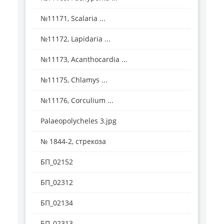
№11171, Scalaria ...
№11172, Lapidaria ...
№11173, Acanthocardia ...
№11175, Chlamys ...
№11176, Corculium ...
Palaeopolycheles 3.jpg
№ 1844-2, стрекоза
БП_02152
БП_02312
БП_02134
БП_02313