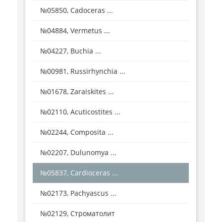
№05850, Cadoceras ...
№04884, Vermetus ...
№04227, Buchia ...
№00981, Russirhynchia ...
№01678, Zaraiskites ...
№02110, Acuticostites ...
№02244, Composita ...
№02207, Dulunomya ...
№05837, Cardioceras ...
№02173, Pachyascus ...
№02129, Строматолит