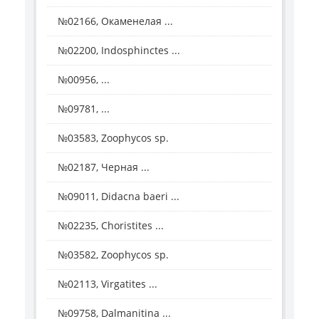
№02166, Окаменелая ...
№02200, Indosphinctes ...
№00956, ...
№09781, ...
№03583, Zoophycos sp.
№02187, Черная ...
№09011, Didacna baeri ...
№02235, Choristites ...
№03582, Zoophycos sp.
№02113, Virgatites ...
№09758, Dalmanitina ...