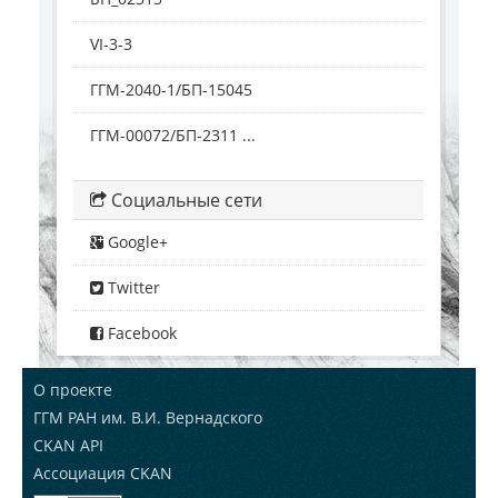
VI-3-3
ГГМ-2040-1/БП-15045
ГГМ-00072/БП-2311 ...
Социальные сети
Google+
Twitter
Facebook
О проекте
ГГМ РАН им. В.И. Вернадского
CKAN API
Ассоциация CKAN