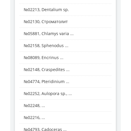
№02213, Dentalium sp.
№02130, Строматолит
№05881, Chlamys varia ...
№02158, Sphenodus ...
№08089, Encrinus ...
№02148, Craspedites ...
№04774, Pteridinium ...
№02252, Aulopora sp., ...
№02248, ...
№02216, ...
№04793, Cadoceras ...