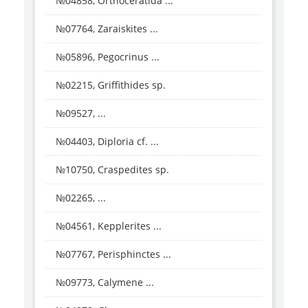
№04858, Orthoceratida ...
№07764, Zaraiskites ...
№05896, Pegocrinus ...
№02215, Griffithides sp.
№09527, ...
№04403, Diploria cf. ...
№10750, Craspedites sp.
№02265, ...
№04561, Kepplerites ...
№07767, Perisphinctes ...
№09773, Calymene ...