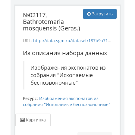
№02117,
Загрузить
Bathrotomaria
mosquensis (Geras.)
URL:
http://data.sgm.ru/dataset/187b9a71-4c85-43ec-99fe-080bdf792007/resource/6c7d84fb-2286-46e0-9cec-d2f37c28a52e/download/invertebrate_2117.jpg
Из описания набора данных
Изображения экспонатов из
собрания "Ископаемые
беспозвоночные"
Ресурс:
Изображения экспонатов из
собрания "Ископаемые беспозвоночные"
Картинка