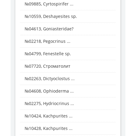
№09885, Cyrtospirifer ...
№10559, Deshayesites sp.
№04613, Goniasteridae?
№02218, Pegocrinus ...
№04799, Fenestelle sp.
№07720, Строматолит
№02263, Dictyoclostus ...
№04608, Ophioderma ...
№02275, Hydriocrinus ...
№10424, Kachpurites ...
№10428, Kachpurites ...