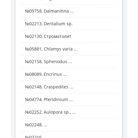
№09758, Dalmanitina ...
№02213, Dentalium sp.
№02130, Строматолит
№05881, Chlamys varia ...
№02158, Sphenodus ...
№08089, Encrinus ...
№02148, Craspedites ...
№04774, Pteridinium ...
№02252, Aulopora sp., ...
№02248, ...
№02216, ...