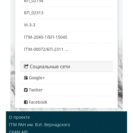
БП_02134
БП_02313
VI-3-3
ГГМ-2040-1/БП-15045
ГГМ-00072/БП-2311 ...
Социальные сети
Google+
Twitter
Facebook
О проекте
ГГМ РАН им. В.И. Вернадского
CKAN API