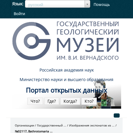
ЯзыкЯзык
Язык
Помощь
русский
Войти
Российская академия наук
Министерство науки и высшего образования
Портал открытых данных
Что?
Где?
Когда?
Кто?
Организации
Государственный ...
Изображения экспонатов из ...
№02117, Bathrotomaria ...