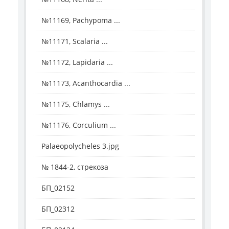
№11169, Pachypoma ...
№11171, Scalaria ...
№11172, Lapidaria ...
№11173, Acanthocardia ...
№11175, Chlamys ...
№11176, Corculium ...
Palaeopolycheles 3.jpg
№ 1844-2, стрекоза
БП_02152
БП_02312