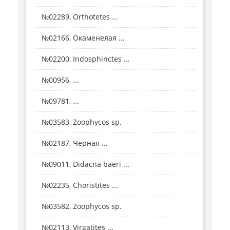
№02289, Orthotetes ...
№02166, Окаменелая ...
№02200, Indosphinctes ...
№00956, ...
№09781, ...
№03583, Zoophycos sp.
№02187, Черная ...
№09011, Didacna baeri ...
№02235, Choristites ...
№03582, Zoophycos sp.
№02113, Virgatites ...