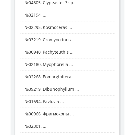
№04605, Clypeaster ? sp.
№02194, ...
№02295, Kosmoceras ...
№03219, Cromyocrinus ...
№00940, Pachyteuthis ...
№02180, Myophorella ...
№02268, Eomarginifera ...
№09219, Dibunophyllum ...
№01694, Pavlovia ...
№00966, Фрагмоконы ...
№02301, ...