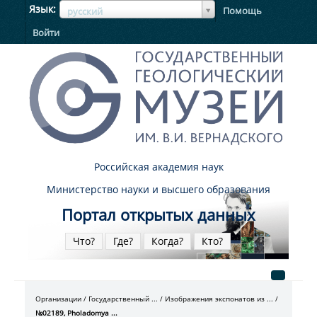
ЯзыкЯзык
Язык
Помощь
русский
Войти
Российская академия наук
Министерство науки и высшего образования
Портал открытых данных
Что?
Где?
Когда?
Кто?
Организации
Государственный ...
Изображения экспонатов из ...
№02189, Pholadomya ...