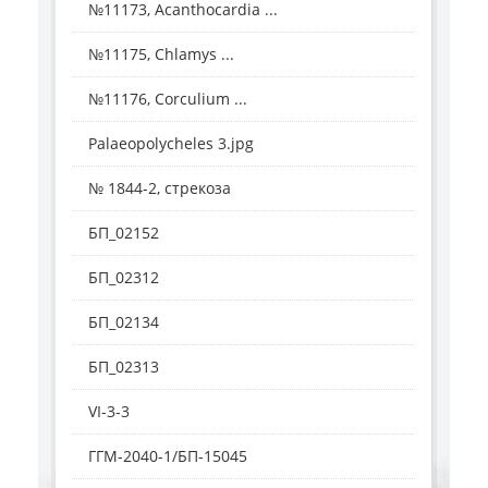
№11173, Acanthocardia ...
№11175, Chlamys ...
№11176, Corculium ...
Palaeopolycheles 3.jpg
№ 1844-2, стрекоза
БП_02152
БП_02312
БП_02134
БП_02313
VI-3-3
ГГМ-2040-1/БП-15045