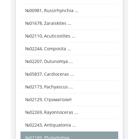
№00981, Russirhynchia ...
№01678, Zaraiskites ...
№02110, Acuticostites ...
№02244, Composita ...
№02207, Dulunomya ...
№05837, Cardioceras ...
№02173, Pachyascus ...
№02129, Строматолит
№02269, Rayonnoceras ...
№02243, Antiquatonia ...
№02189, Pholadomya ...