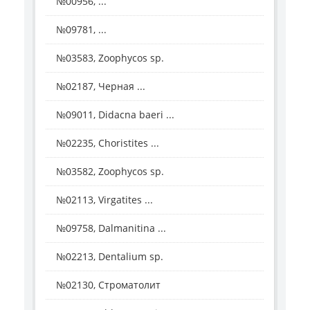
№00956, ...
№09781, ...
№03583, Zoophycos sp.
№02187, Черная ...
№09011, Didacna baeri ...
№02235, Choristites ...
№03582, Zoophycos sp.
№02113, Virgatites ...
№09758, Dalmanitina ...
№02213, Dentalium sp.
№02130, Строматолит