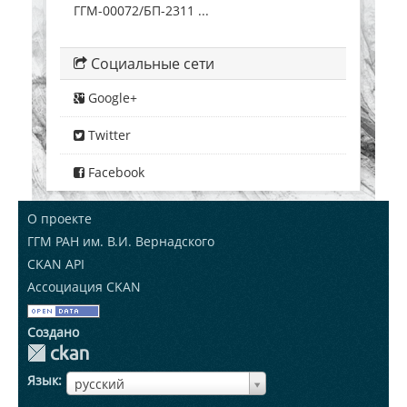
ГГМ-00072/БП-2311 ...
Социальные сети
Google+
Twitter
Facebook
О проекте
ГГМ РАН им. В.И. Вернадского
CKAN API
Ассоциация CKAN
Создано
Язык
ЯзыкЯзык
русский