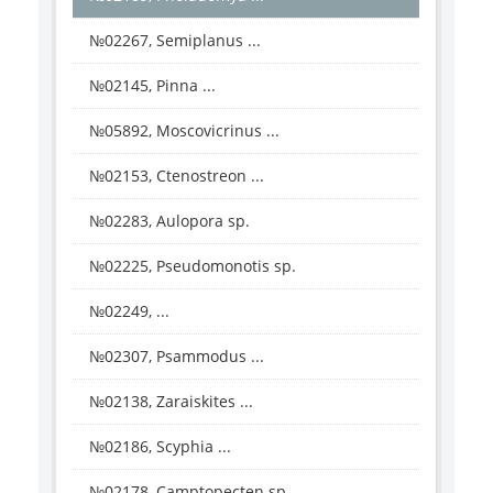
№02267, Semiplanus ...
№02145, Pinna ...
№05892, Moscovicrinus ...
№02153, Ctenostreon ...
№02283, Aulopora sp.
№02225, Pseudomonotis sp.
№02249, ...
№02307, Psammodus ...
№02138, Zaraiskites ...
№02186, Scyphia ...
№02178, Camptopecten sp.