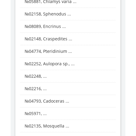
№05881, Chlamys varia ...
№02158, Sphenodus ...
№08089, Encrinus ...
№02148, Craspedites ...
№04774, Pteridinium ...
№02252, Aulopora sp., ...
№02248, ...
№02216, ...
№04793, Cadoceras ...
№05971, ...
№02135, Mosquella ...