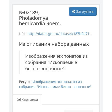
№02189,
Загрузить
Pholadomya
hemicardia Roem.
URL:
http://data.sgm.ru/dataset/187b9a71-4c85-43ec-99fe-080bdf792007/resource/40f29775-6763-451e-92c2-12b7af4c169a/download/invertebrate_2189.jpg
Из описания набора данных
Изображения экспонатов из
собрания "Ископаемые
беспозвоночные"
Ресурс:
Изображения экспонатов из
собрания "Ископаемые беспозвоночные"
Картинка