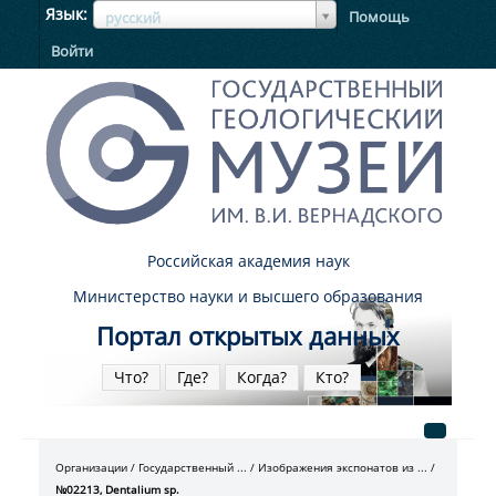
ЯзыкЯзык
Язык
Помощь
русский
Войти
Российская академия наук
Министерство науки и высшего образования
Портал открытых данных
Что?
Где?
Когда?
Кто?
Организации
Государственный ...
Изображения экспонатов из ...
№02213, Dentalium sp.