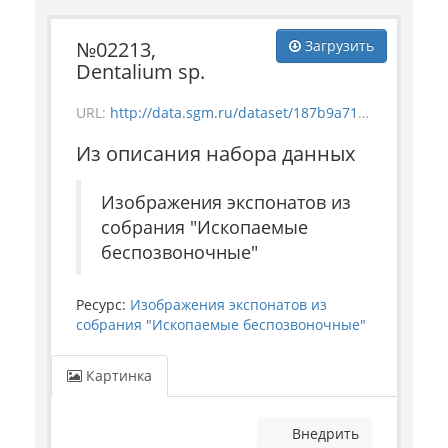
№02213,
Загрузить
Dentalium sp.
URL:
http://data.sgm.ru/dataset/187b9a71-4c85-43ec-99fe-080bdf792007/resource/8d3ea051-4237-4a78-84d1-956594ff9aa9/download/invertebrate_2213.jpg
Из описания набора данных
Изображения экспонатов из
собрания "Ископаемые
беспозвоночные"
Ресурс:
Изображения экспонатов из
собрания "Ископаемые беспозвоночные"
Картинка
Внедрить