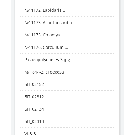
№11172, Lapidaria ...
№11173, Acanthocardia ...
№11175, Chlamys ...
№11176, Corculium ...
Palaeopolycheles 3.jpg
№ 1844-2, стрекоза
БП_02152
БП_02312
БП_02134
БП_02313
VI-3-3