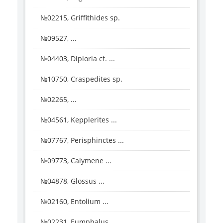
№02215, Griffithides sp.
№09527, ...
№04403, Diploria cf. ...
№10750, Craspedites sp.
№02265, ...
№04561, Kepplerites ...
№07767, Perisphinctes ...
№09773, Calymene ...
№04878, Glossus ...
№02160, Entolium ...
№02231, Eumphalus ...