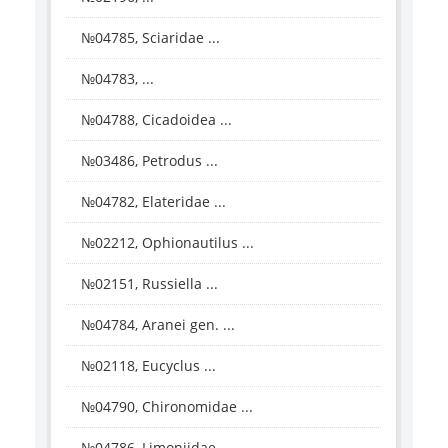
№04785, Sciaridae ...
№04783, ...
№04788, Cicadoidea ...
№03486, Petrodus ...
№04782, Elateridae ...
№02212, Ophionautilus ...
№02151, Russiella ...
№04784, Aranei gen. ...
№02118, Eucyclus ...
№04790, Chironomidae ...
№04786, Limoniidae ...