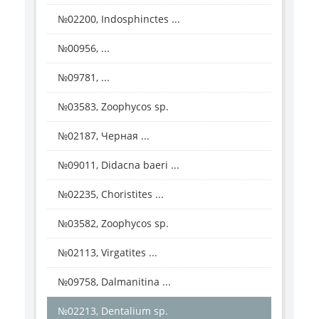
№02200, Indosphinctes ...
№00956, ...
№09781, ...
№03583, Zoophycos sp.
№02187, Черная ...
№09011, Didacna baeri ...
№02235, Choristites ...
№03582, Zoophycos sp.
№02113, Virgatites ...
№09758, Dalmanitina ...
№02213, Dentalium sp.