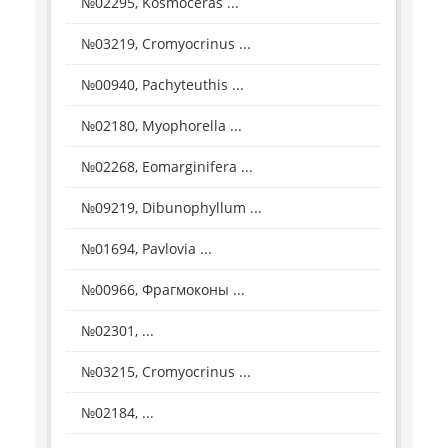
№02295, Kosmoceras ...
№03219, Cromyocrinus ...
№00940, Pachyteuthis ...
№02180, Myophorella ...
№02268, Eomarginifera ...
№09219, Dibunophyllum ...
№01694, Pavlovia ...
№00966, Фрагмоконы ...
№02301, ...
№03215, Cromyocrinus ...
№02184, ...