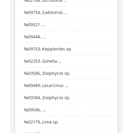
№02188, Dicroloma ...
№09754, Cadoceras ...
№09521, ...
№09448, ...
№09753, Kepplerites sp.
№02253, Gshelia ...
№03586, Zoophycos sp.
№09489, Locarcinus ...
№03584, Zoophycos sp.
№09546, ...
№02179, Lima sp.