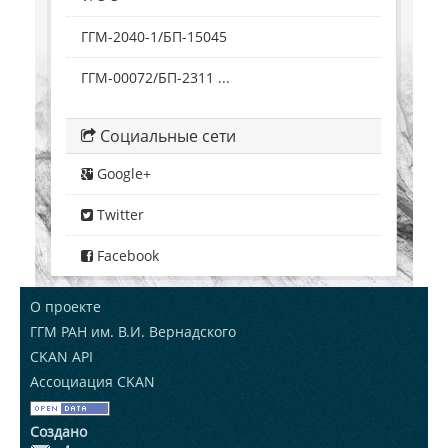
ГГМ-2040-1/БП-15045
ГГМ-00072/БП-2311 ...
Социальные сети
Google+
Twitter
Facebook
О проекте
ГГМ РАН им. В.И. Вернадского
CKAN API
Ассоциация CKAN
Создано