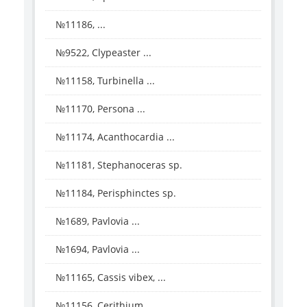
№11186, ...
№9522, Clypeaster ...
№11158, Turbinella ...
№11170, Persona ...
№11174, Acanthocardia ...
№11181, Stephanoceras sp.
№11184, Perisphinctes sp.
№1689, Pavlovia ...
№1694, Pavlovia ...
№11165, Cassis vibex, ...
№11156, Cerithium ...