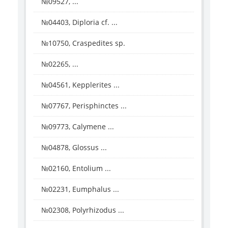
№09527, ...
№04403, Diploria cf. ...
№10750, Craspedites sp.
№02265, ...
№04561, Kepplerites ...
№07767, Perisphinctes ...
№09773, Calymene ...
№04878, Glossus ...
№02160, Entolium ...
№02231, Eumphalus ...
№02308, Polyrhizodus ...