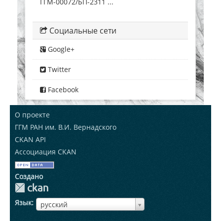
ГГМ-00072/БП-2311 ...
Социальные сети
Google+
Twitter
Facebook
О проекте
ГГМ РАН им. В.И. Вернадского
CKAN API
Ассоциация CKAN
Создано
Язык
ЯзыкЯзык
русский