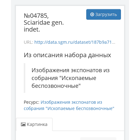
№04785,
Загрузить
Sciaridae gen.
indet.
URL:
http://data.sgm.ru/dataset/187b9a71-4c85-43ec-99fe-080bdf792007/resource/822d8f2a-1d73-45e3-8126-72196fe340c5/download/invertebrate_4785.jpg
Из описания набора данных
Изображения экспонатов из
собрания "Ископаемые
беспозвоночные"
Ресурс:
Изображения экспонатов из
собрания "Ископаемые беспозвоночные"
Картинка