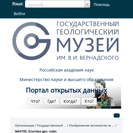
ЯзыкЯзык
Язык
Помощь
русский
Войти
Российская академия наук
Министерство науки и высшего образования
Портал открытых данных
Что?
Где?
Когда?
Кто?
Организации
Государственный ...
Изображения экспонатов из ...
№04785, Sciaridae gen. indet.