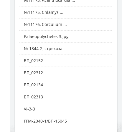
№11173, Acanthocardia ...
№11175, Chlamys ...
№11176, Corculium ...
Palaeopolycheles 3.jpg
№ 1844-2, стрекоза
БП_02152
БП_02312
БП_02134
БП_02313
VI-3-3
ГГМ-2040-1/БП-15045