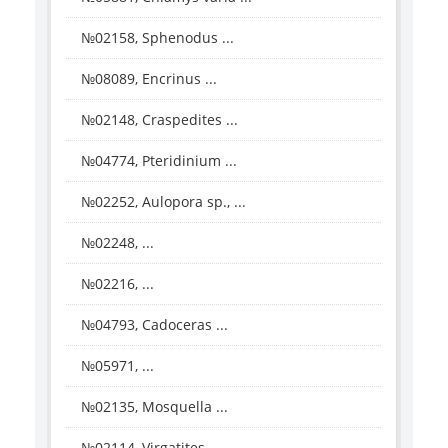
№02158, Sphenodus ...
№08089, Encrinus ...
№02148, Craspedites ...
№04774, Pteridinium ...
№02252, Aulopora sp., ...
№02248, ...
№02216, ...
№04793, Cadoceras ...
№05971, ...
№02135, Mosquella ...
№02114, Virgatites ...