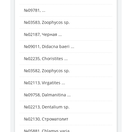
№09781, ...
№03583, Zoophycos sp.
№02187, Черная ...
№09011, Didacna baeri ...
№02235, Choristites ...
№03582, Zoophycos sp.
№02113, Virgatites ...
№09758, Dalmanitina ...
№02213, Dentalium sp.
№02130, Строматолит
№05881, Chlamys varia ...