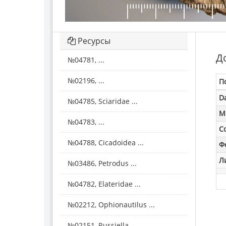
Ресурсы
Д
№04781, ...
№02196, ...
П
D
№04785, Sciaridae ...
M
№04783, ...
С
№04788, Cicadoidea ...
Ф
Л
№03486, Petrodus ...
№04782, Elateridae ...
№02212, Ophionautilus ...
№02151, Russiella ...