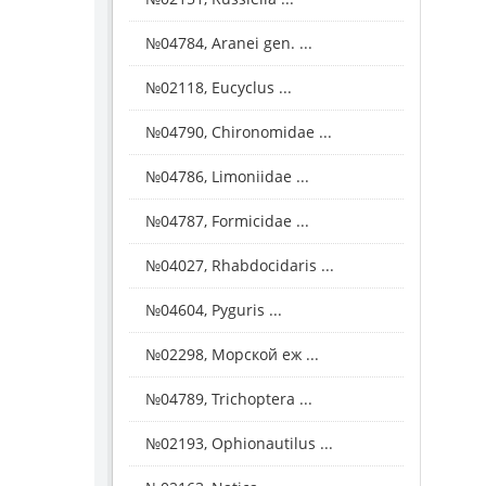
№04784, Aranei gen. ...
№02118, Eucyclus ...
№04790, Chironomidae ...
№04786, Limoniidae ...
№04787, Formicidae ...
№04027, Rhabdocidaris ...
№04604, Pyguris ...
№02298, Морской еж ...
№04789, Trichoptera ...
№02193, Ophionautilus ...