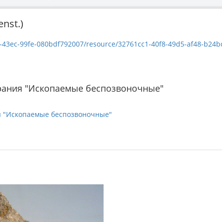
nst.)
c-99fe-080bdf792007/resource/32761cc1-40f8-49d5-af48-b24bc627dc15/dow
рания "Ископаемые беспозвоночные"
я "Ископаемые беспозвоночные"