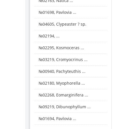
№02163, Natica ...
№01698, Pavlovia ...
№04605, Clypeaster ? sp.
№02194, ...
№02295, Kosmoceras ...
№03219, Cromyocrinus ...
№00940, Pachyteuthis ...
№02180, Myophorella ...
№02268, Eomarginifera ...
№09219, Dibunophyllum ...
№01694, Pavlovia ...