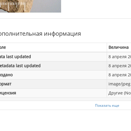
ополнительная информация
оле
Величина
ata last updated
8 апреля 20
etadata last updated
8 апреля 20
оздано
8 апреля 20
ормат
image/jpeg
ицензия
Другие (No
Показать еще