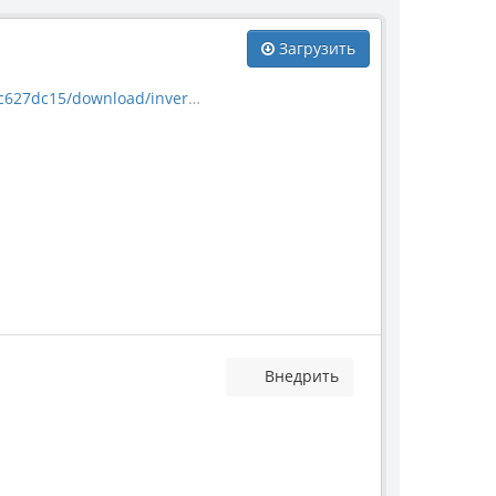
Загрузить
nload/invertebrate_2188.jpg
Внедрить