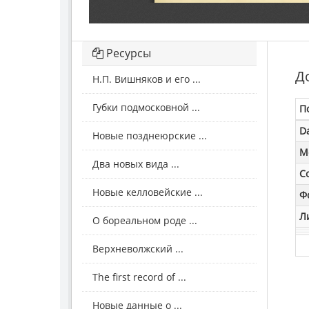
Ресурсы
Д
Н.П. Вишняков и его ...
Губки подмосковной ...
П
D
Новые позднеюрские ...
M
Два новых вида ...
С
Новые келловейские ...
Ф
Л
О бореальном роде ...
Верхневолжский ...
The first record of ...
Новые данные о ...