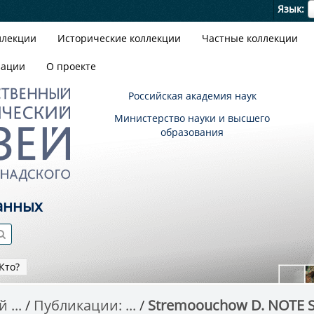
Я
Язык
ллекции
Исторические коллекции
Частные коллекции
зации
О проекте
Российская академия наук
Министерство науки и высшего
образования
анных
Кто?
 ...
Публикации: ...
Stremoouсhow D. NOTE SU