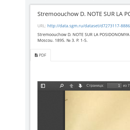
Stremoouсhow D. NOTE SUR LA P
URL:
http://data.sgm.ru/dataset/d7273117-8886-4
Stremoouсhow D. NOTE SUR LA POSIDONOMYA BUC
Moscou. 1895. № 3. P. 1-5.
PDF