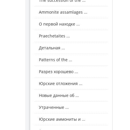
The succession of the ...
Ammonite assamlages ...
О первой находке ...
Praechetaites ...
Детальная ...
Patterns of the ...
Разрез хорошево ...
Юрские отложения ...
Новые данные об ...
Утраченные ...
Юрские аммониты и ...