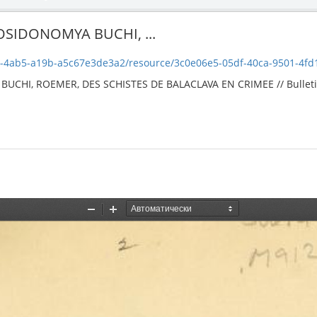
OSIDONOMYA BUCHI, ...
ab5-a19b-a5c67e3de3a2/resource/3c0e06e5-05df-40ca-9501-4fd1bc15653c/
HI, ROEMER, DES SCHISTES DE BALACLAVA EN CRIMEE // Bulletin d