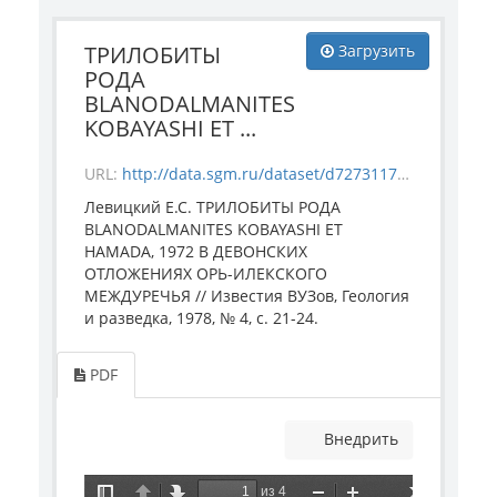
ТРИЛОБИТЫ
Загрузить
РОДА
BLANODALMANITES
KOBAYASHI ET ...
URL:
http://data.sgm.ru/dataset/d7273117-8886-4ab5-a19b-a5c67e3de3a2/resource/d312f7fd-131a-42a7-97be-7973e9c1e247/download/_1978.pdf
Левицкий Е.С. ТРИЛОБИТЫ РОДА
BLANODALMANITES KOBAYASHI ET
HAMADA, 1972 В ДЕВОНСКИХ
ОТЛОЖЕНИЯХ ОРЬ-ИЛЕКСКОГО
МЕЖДУРЕЧЬЯ // Известия ВУЗов, Геология
и разведка, 1978, № 4, с. 21-24.
PDF
Внедрить