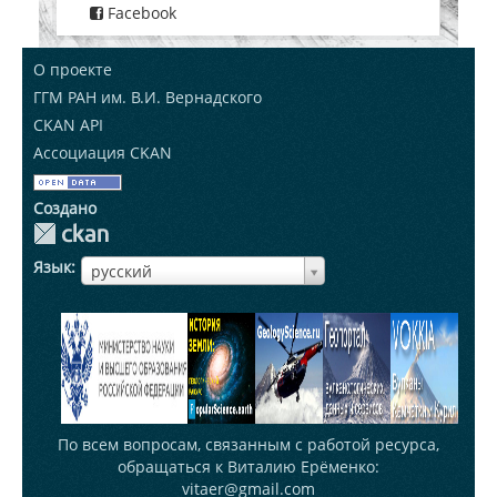
Facebook
О проекте
ГГМ РАН им. В.И. Вернадского
CKAN API
Ассоциация CKAN
Создано
Язык
ЯзыкЯзык
русский
По всем вопросам, связанным с работой ресурса,
обращаться к Виталию Ерёменко:
vitaer@gmail.com