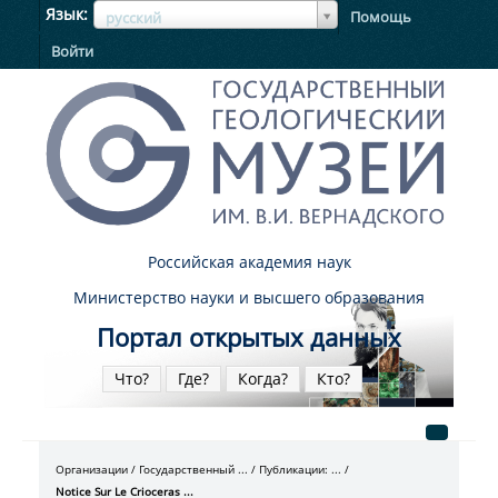
ЯзыкЯзык
Язык
Помощь
русский
Войти
Российская академия наук
Министерство науки и высшего образования
Портал открытых данных
Что?
Где?
Когда?
Кто?
Организации
Государственный ...
Публикации: ...
Notice Sur Le Crioceras ...