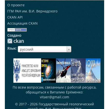
О проекте
ГГМ РАН им. В.И. Вернадского
CKAN API
Ассоциация CKAN
Создано
Язык
ЯзыкЯзык
русский
По всем вопросам, связанным с работой ресурса,
обращаться к Виталию Ерёменко:
vitaer@gmail.com
© 2017 - 2026
Государственный геологический
музей им. В.И. Вернадского РАН