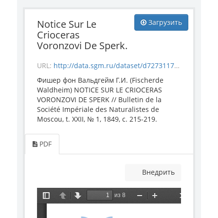
Notice Sur Le
Загрузить
Crioceras
Voronzovi De Sperk.
URL:
http://data.sgm.ru/dataset/d7273117-8886-4ab5-a19b-a5c67e3de3a2/resource/400d21a3-f615-45cf-86fb-4ad833561ad4/download/notice_sur_le_crioceras_voronzovi_de_sperk.pdf
Фишер фон Вальдгейм Г.И. (Fischerde
Waldheim) NOTICE SUR LE CRIOCERAS
VORONZOVI DE SPERK // Bulletin de la
Société Impériale des Naturalistes de
Moscou, t. XXII, № 1, 1849, с. 215-219.
PDF
Внедрить