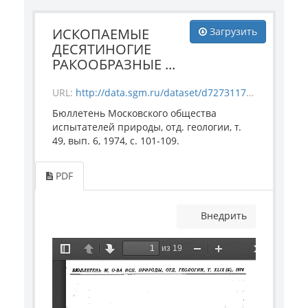
ИСКОПАЕМЫЕ
Загрузить
ДЕСЯТИНОГИЕ
РАКООБРАЗНЫЕ ...
URL:
http://data.sgm.ru/dataset/d7273117-8886-4ab5-a19b-a5c67e3de3a2/resource/419cf278-1f8f-44fe-b303-02b631c690ec/download/_1787_.pdf
Бюллетень Московского общества
испытателей природы, отд. геологии, т.
49, вып. 6, 1974, с. 101-109.
PDF
Внедрить