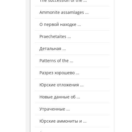
The succession of the ...
Ammonite assamlages ...
О первой находке ...
Praechetaites ...
Детальная ...
Patterns of the ...
Разрез хорошево ...
Юрские отложения ...
Новые данные об ...
Утраченные ...
Юрские аммониты и ...