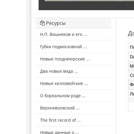
Ресурсы
Д
Н.П. Вишняков и его ...
Губки подмосковной ...
П
D
Новые позднеюрские ...
M
Два новых вида ...
С
Новые келловейские ...
Ф
Л
О бореальном роде ...
Верхневолжский ...
The first record of ...
Новые данные о ...