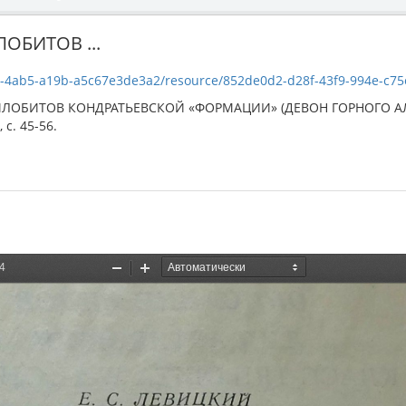
ОБИТОВ ...
4ab5-a19b-a5c67e3de3a2/resource/852de0d2-d28f-43f9-994e-c75e5254
ИЛОБИТОВ КОНДРАТЬЕВСКОЙ «ФОРМАЦИИ» (ДЕВОН ГОРНОГО АЛТА
 с. 45-56.