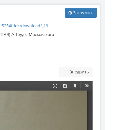
Загрузить
fddc/download/_1963-1.pdf
Я) // Труды Московского
Внедрить