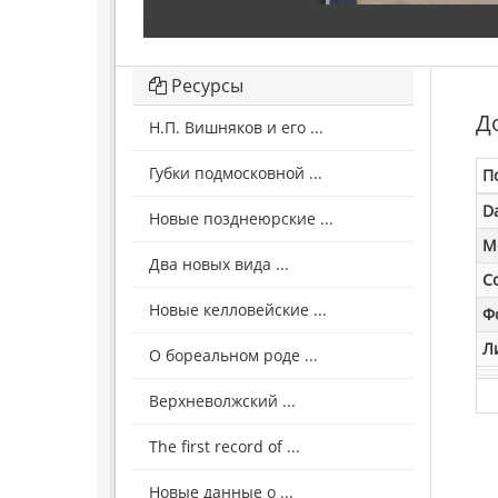
Ресурсы
Д
Н.П. Вишняков и его ...
Губки подмосковной ...
П
D
Новые позднеюрские ...
M
Два новых вида ...
С
Новые келловейские ...
Ф
Л
О бореальном роде ...
Верхневолжский ...
The first record of ...
Новые данные о ...