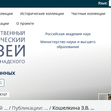
Я
Язык
ллекции
Исторические коллекции
Частные коллекции
зации
О проекте
Российская академия наук
Министерство науки и высшего
образования
анных
Кто?
 ...
Публикации: ...
Кошелкина З.В. ...