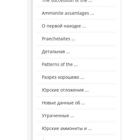
The succession of the ...
Ammonite assamlages ...
О первой находке ...
Praechetaites ...
Детальная ...
Patterns of the ...
Разрез хорошево ...
Юрские отложения ...
Новые данные об ...
Утраченные ...
Юрские аммониты и ...