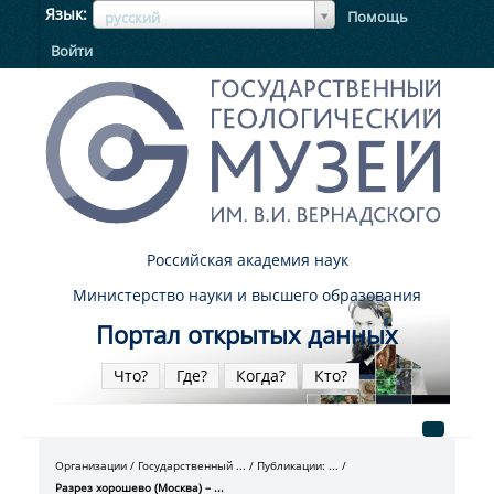
ЯзыкЯзык
Язык
Помощь
русский
Войти
Российская академия наук
Министерство науки и высшего образования
Портал открытых данных
Что?
Где?
Когда?
Кто?
Организации
Государственный ...
Публикации: ...
Разрез хорошево (Москва) – ...