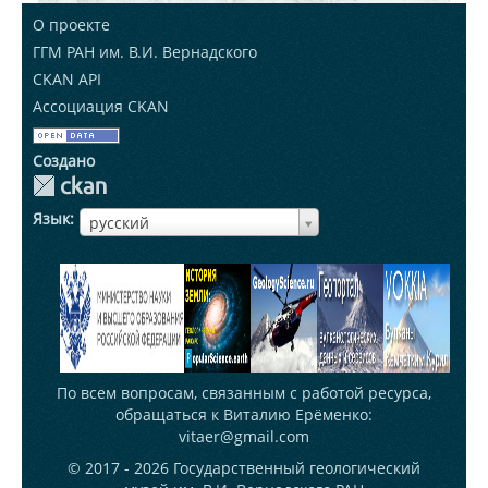
О проекте
ГГМ РАН им. В.И. Вернадского
CKAN API
Ассоциация CKAN
Создано
Язык
ЯзыкЯзык
русский
По всем вопросам, связанным с работой ресурса,
обращаться к Виталию Ерёменко:
vitaer@gmail.com
© 2017 - 2026
Государственный геологический