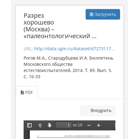
Разрез
Загрузить
хорошево
(Москва) –
«палеонтологический ...
URL:
http://data.sgm.ru/dataset/d7273117-8886-4ab5-a19b-a5c67e3de3a2/resource/e94343b5-f407-41fd-b866-8d0b6a8ea261/download/rogov_starodubc.pdf
Рогов М.А., Стародубцева И.А. Бюллетень
Московского общества
естествоиспытателей, 2014. Т. 89. Вып. 5.
С. 16-33
PDF
Внедрить