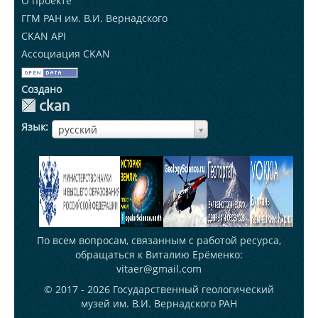
О проекте
ГГМ РАН им. В.И. Вернадского
CKAN API
Ассоциация CKAN
Создано
Язык
ЯзыкЯзык
русский
По всем вопросам, связанным с работой ресурса,
обращаться к Виталию Ерёменко:
vitaer@gmail.com
© 2017 - 2026
Государственный геологический
музей им. В.И. Вернадского РАН