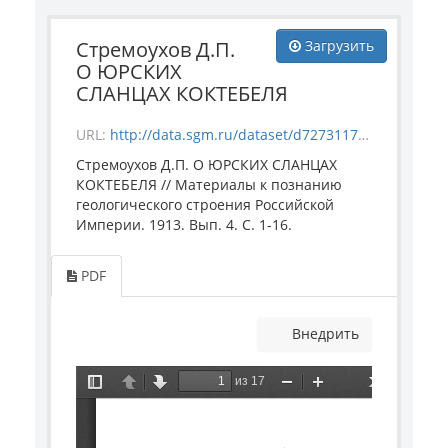
Стремоухов Д.П.
Загрузить
О ЮРСКИХ
СЛАНЦАХ КОКТЕБЕЛЯ
URL:
http://data.sgm.ru/dataset/d7273117-8886-4ab5-a19b-a5c67e3de3a2/resource/34697e93-69fa-4036-874b-0d2334c23a1c/download/stremoukhoff-1913_koktebel.pdf
Стремоухов Д.П. О ЮРСКИХ СЛАНЦАХ
КОКТЕБЕЛЯ // Материалы к познанию
геологического строения Российской
Империи. 1913. Вып. 4. С. 1-16.
PDF
Внедрить