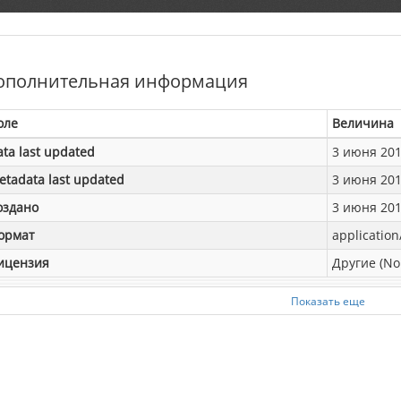
ополнительная информация
оле
Величина
ata last updated
3 июня 2019
etadata last updated
3 июня 2019
оздано
3 июня 2019
ормат
application
ицензия
Другие (No
Показать еще