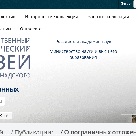
Я
Язык
ллекции
Исторические коллекции
Частные коллекции
зации
О проекте
Российская академия наук
Министерство науки и высшего
образования
анных
Кто?
 ...
Публикации: ...
О пограничных отложени