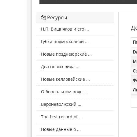
Ресурсы
Д
Н.П. Вишняков и его ...
Губки подмосковной ...
П
D
Новые позднеюрские ...
M
Два новых вида ...
С
Новые келловейские ...
Ф
Л
О бореальном роде ...
Верхневолжский ...
The first record of ...
Новые данные о ...