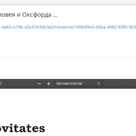
вея и Оксфорда ...
a19b-a5c67e3de3a2/resource/149ed9c6-d06a-4982-83f0-5b5e9798fe7b/download