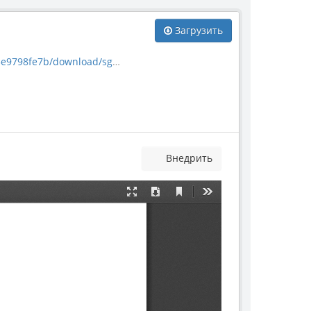
Загрузить
/sgm_journal_vn_11_0212.pdf
Внедрить