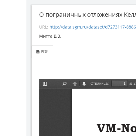
О пограничных отложениях Келло
URL:
http://data.sgm.ru/dataset/d7273117-8886-4ab5-
Митта В.В.
PDF