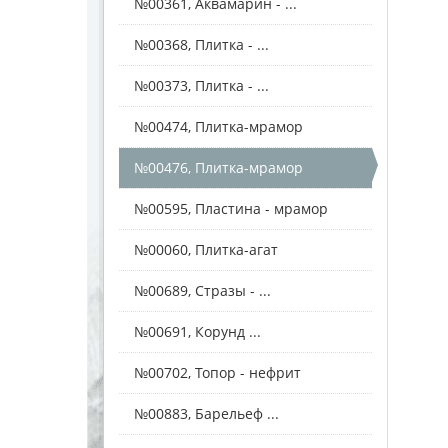
№00361, Аквамарин - ...
№00368, Плитка - ...
№00373, Плитка - ...
№00474, Плитка-мрамор
№00476, Плитка-мрамор
№00595, Пластина - мрамор
№00060, Плитка-агат
№00689, Стразы - ...
№00691, Корунд ...
№00702, Топор - нефрит
№00883, Барельеф ...