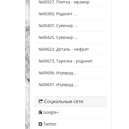
№00927, Плитка - мрамор
№00360, Родонит ...
№00407, Сувенир ...
№00425, Сувенир ...
№00623, Деталь - нефрит
№00673, Тарелка - родонит
№00696, Изумруд ...
№00697, Изумруд ...
Социальные сети
Google+
Twitter