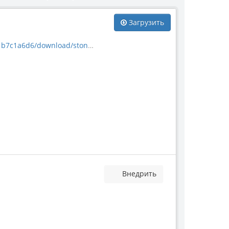
Загрузить
wnload/stoneproduct_476.jpg
Внедрить