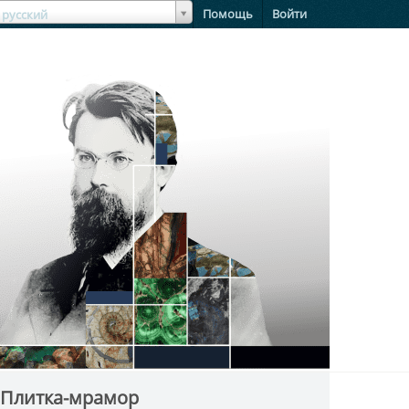
зыкЯзык
Помощь
Войти
русский
 Плитка-мрамор