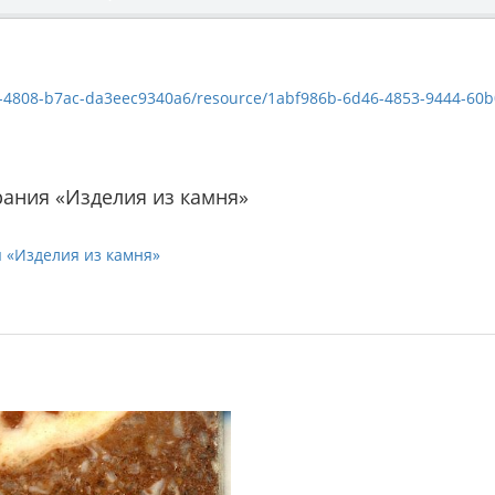
8-b7ac-da3eec9340a6/resource/1abf986b-6d46-4853-9444-60b0da6bf301/dow
ания «Изделия из камня»
 «Изделия из камня»