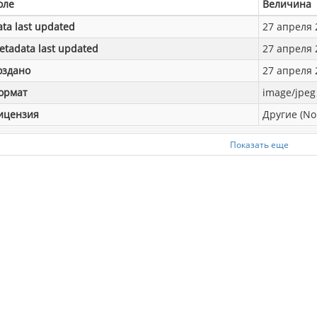
оле
Величина
ata last updated
27 апреля 2
etadata last updated
27 апреля 2
оздано
27 апреля 2
ормат
image/jpeg
ицензия
Другие (No
Показать еще