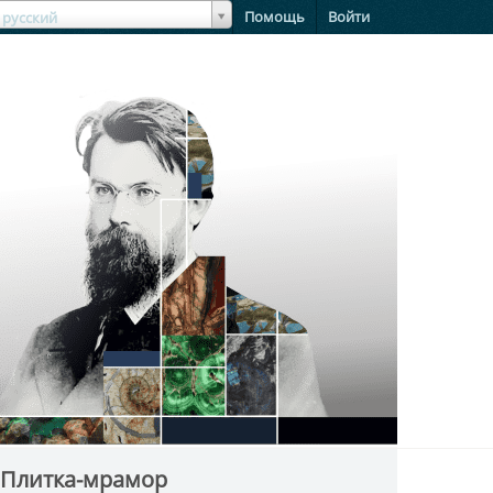
зыкЯзык
Помощь
Войти
русский
 Плитка-мрамор