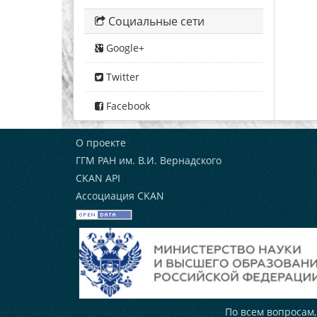
Социальные сети
Google+
Twitter
Facebook
О проекте
ГГМ РАН им. В.И. Вернадского
CKAN API
Ассоциация CKAN
По всем вопросам,