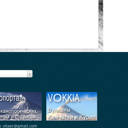
о:
vitaer@gmail.com