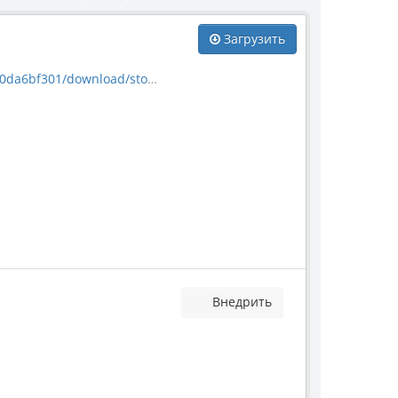
Загрузить
nload/stoneproduct_268.jpg
Внедрить