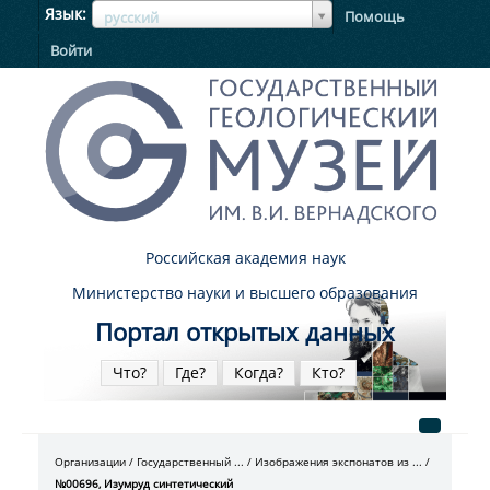
ЯзыкЯзык
Язык
Помощь
русский
Войти
Российская академия наук
Министерство науки и высшего образования
Портал открытых данных
Что?
Где?
Когда?
Кто?
Организации
Государственный ...
Изображения экспонатов из ...
№00696, Изумруд синтетический