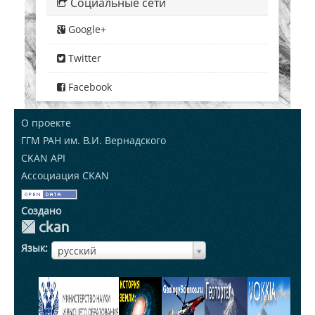
Социальные сети
Google+
Twitter
Facebook
О проекте
ГГМ РАН им. В.И. Вернадского
CKAN API
Ассоциация CKAN
Создано
Язык
ЯзыкЯзык
русский