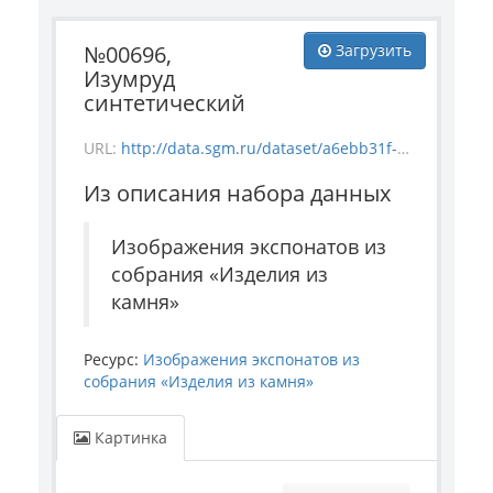
№00696,
Загрузить
Изумруд
синтетический
URL:
http://data.sgm.ru/dataset/a6ebb31f-9dc9-4808-b7ac-da3eec9340a6/resource/4335f373-f14f-4e66-8abc-e4c08b75e90a/download/stoneproduct_696.jpg
Из описания набора данных
Изображения экспонатов из
собрания «Изделия из
камня»
Ресурс:
Изображения экспонатов из
собрания «Изделия из камня»
Картинка