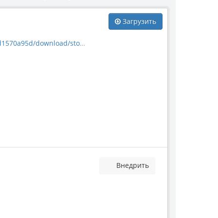
Загрузить
nload/stoneproduct_230.jpg
Внедрить