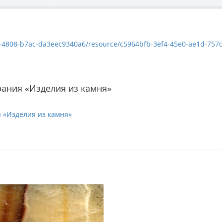
8-b7ac-da3eec9340a6/resource/c5964bfb-3ef4-45e0-ae1d-757d1570a95d/dow
ания «Изделия из камня»
 «Изделия из камня»