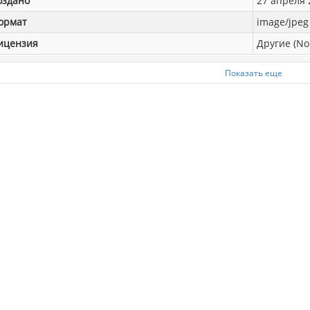
оздано
27 апреля 2
ормат
image/jpeg
ицензия
Другие (No
Показать еще