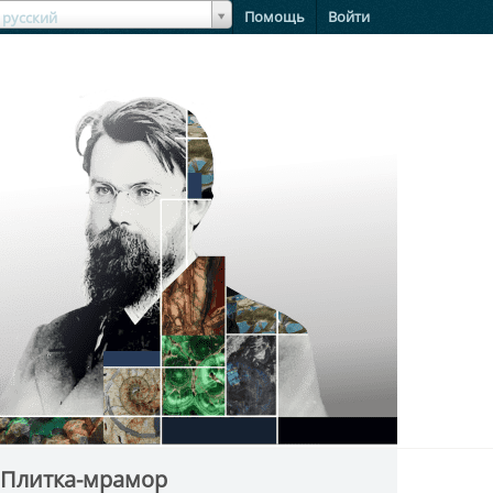
зыкЯзык
Помощь
Войти
русский
 Плитка-мрамор