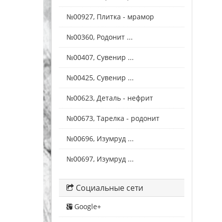
№00927, Плитка - мрамор
№00360, Родонит ...
№00407, Сувенир ...
№00425, Сувенир ...
№00623, Деталь - нефрит
№00673, Тарелка - родонит
№00696, Изумруд ...
№00697, Изумруд ...
Социальные сети
Google+