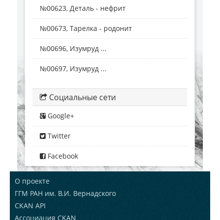
№00623, Деталь - нефрит
№00673, Тарелка - родонит
№00696, Изумруд ...
№00697, Изумруд ...
Социальные сети
Google+
Twitter
Facebook
О проекте
ГГМ РАН им. В.И. Вернадского
CKAN API
Ассоциация CKAN