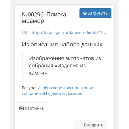
№00296, Плитка-
Загрузить
мрамор
URL:
http://data.sgm.ru/dataset/a6ebb31f-9dc9-4808-b7ac-da3eec9340a6/resource/19764475-47f0-410c-92cd-35fd7878b5bb/download/stoneproduct_296.jpg
Из описания набора данных
Изображения экспонатов из
собрания «Изделия из
камня»
Ресурс:
Изображения экспонатов из
собрания «Изделия из камня»
Картинка
Внедрить