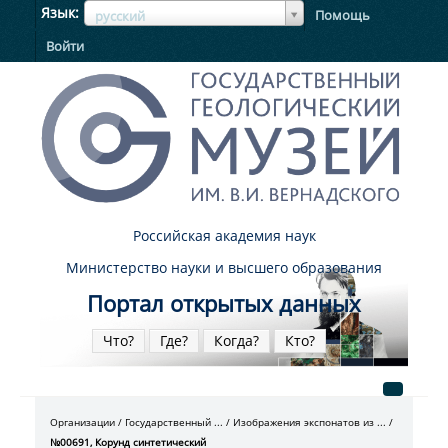
ЯзыкЯзык
Язык
Помощь
русский
Войти
Российская академия наук
Министерство науки и высшего образования
Портал открытых данных
Что?
Где?
Когда?
Кто?
Организации
Государственный ...
Изображения экспонатов из ...
№00691, Корунд синтетический