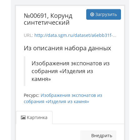
№00691, Корунд
Загрузить
синтетический
URL:
http://data.sgm.ru/dataset/a6ebb31f-9dc9-4808-b7ac-da3eec9340a6/resource/356906a5-3edd-4775-aa7e-8af251f7ac26/download/stoneproduct_691.jpg
Из описания набора данных
Изображения экспонатов из
собрания «Изделия из
камня»
Ресурс:
Изображения экспонатов из
собрания «Изделия из камня»
Картинка
Внедрить