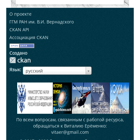
О проекте
ГГМ РАН им. В.И. Вернадского
CKAN API
Ассоциация CKAN
Создано
Язык
ЯзыкЯзык
русский
По всем вопросам, связанным с работой ресурса,
обращаться к Виталию Ерёменко:
vitaer@gmail.com