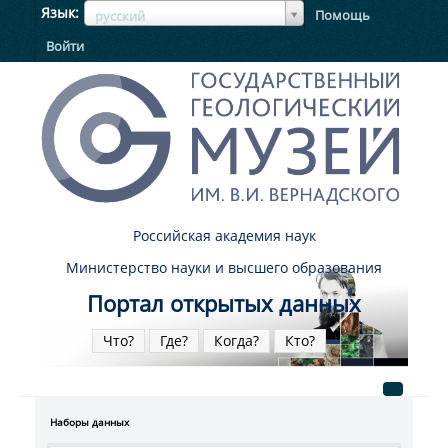
ЯзыкЯзык
Язык
Помощь
русский
Войти
Российская академия наук
Министерство науки и высшего образования
Портал открытых данных
Что?
Где?
Когда?
Кто?
Наборы данных