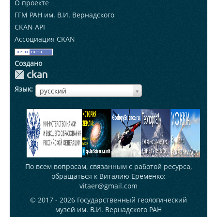
О проекте
ГГМ РАН им. В.И. Вернадского
CKAN API
Ассоциация CKAN
Создано
Язык
ЯзыкЯзык
русский
По всем вопросам, связанным с работой ресурса,
обращаться к Виталию Ерёменко:
vitaer@gmail.com
© 2017 - 2026
Государственный геологический
музей им. В.И. Вернадского РАН