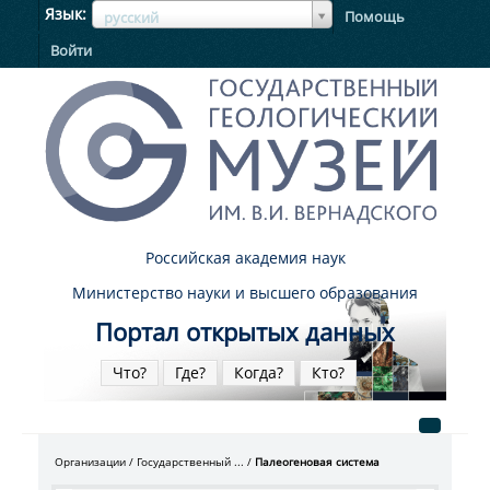
ЯзыкЯзык
Язык
Помощь
русский
Войти
Российская академия наук
Министерство науки и высшего образования
Портал открытых данных
Что?
Где?
Когда?
Кто?
Организации
Государственный ...
Палеогеновая система