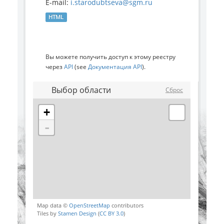
E-mail:
i.starodubtseva@sgm.ru
HTML
Вы можете получить доступ к этому реестру
через
API
(see
Документация API
).
Выбор области
Сброс
+
-
Map data ©
OpenStreetMap
contributors
Tiles by
Stamen Design
(
CC BY 3.0
)