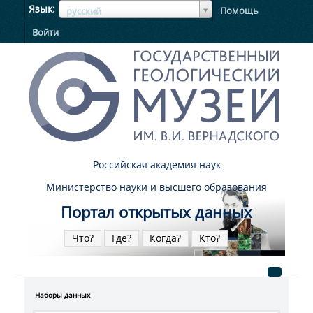
ЯзыкЯзык
Язык
Помощь
русский
Войти
Российская академия наук
Министерство науки и высшего образования
Портал открытых данных
Что?
Где?
Когда?
Кто?
Наборы данных