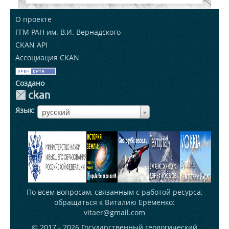
О проекте
ГГМ РАН им. В.И. Вернадского
CKAN API
Ассоциация CKAN
Создано
Язык
ЯзыкЯзык
русский
По всем вопросам, связанным с работой ресурса,
обращаться к Виталию Ерёменко:
vitaer@gmail.com
© 2017 - 2026
Государственный геологический