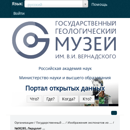
ЯзыкЯзык
Язык
Помощь
русский
Войти
Российская академия наук
Министерство науки и высшего образования
Портал открытых данных
Что?
Где?
Когда?
Кто?
Организации
Государственный ...
Изображения экспонатов из ...
№08285, Лерцолит ...