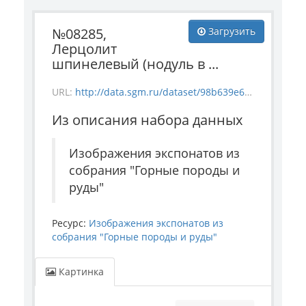
№08285,
Загрузить
Лерцолит
шпинелевый (нодуль в ...
URL:
http://data.sgm.ru/dataset/98b639e6-10e5-4949-9bd6-b239555ad2c9/resource/f77bf2f8-1d06-4f1f-959f-541bdba06fd4/download/ore_8285.jpg
Из описания набора данных
Изображения экспонатов из
собрания "Горные породы и
руды"
Ресурс:
Изображения экспонатов из
собрания "Горные породы и руды"
Картинка