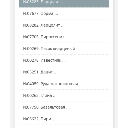
№08285, Лерцолит ...
№07677, форма ...
№08282, Лерцолит ...
№07705, Пироксенит ...
№00269, Песок кварцевый
№00278, Известняк ...
№05251, Дацит ...
№04059, Руда магнетитовая
№00263, Глина ...
№07750, Базальтовая ...
№06622, Пирит, ...