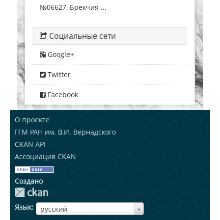
№06627, Брекчия ...
Социальные сети
Google+
Twitter
Facebook
О проекте
ГГМ РАН им. В.И. Вернадского
CKAN API
Ассоциация CKAN
Создано
Язык
ЯзыкЯзык
русский