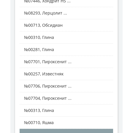
№07446, Хондрит Н5 ...
№08293, Лерцолит ...
№00713, Обсидиан
№00310, Глина
№00281, Глина
№07701, Пироксенит ...
№00257, Известняк
№07706, Пироксенит ...
№07704, Пироксенит ...
№00313, Глина
№00710, Яшма