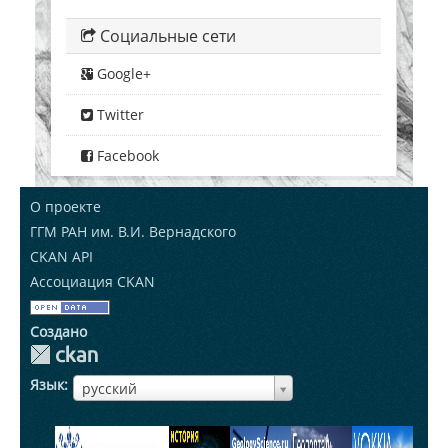
Социальные сети
Google+
Twitter
Facebook
О проекте
ГГМ РАН им. В.И. Вернадского
CKAN API
Ассоциация CKAN
Создано
Язык
ЯзыкЯзык
русский