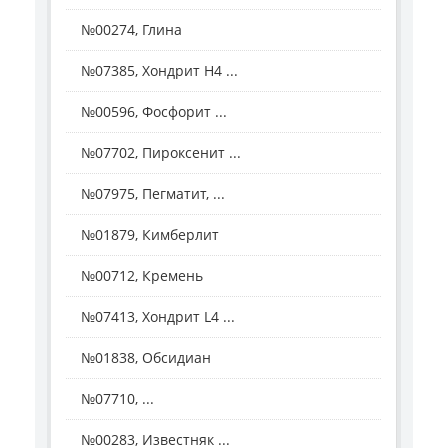
№00274, Глина
№07385, Хондрит Н4 ...
№00596, Фосфорит ...
№07702, Пироксенит ...
№07975, Пегматит, ...
№01879, Кимберлит
№00712, Кремень
№07413, Хондрит L4 ...
№01838, Обсидиан
№07710, ...
№00283, Известняк ...