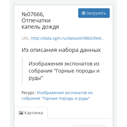
№07666,
Загрузить
Отпечатки
капель дождя
URL:
http://data.sgm.ru/dataset/98b639e6-10e5-4949-9bd6-b239555ad2c9/resource/86f03fc2-f4cd-43b5-aaab-5b1c444f25c7/download/ore_7666.jpg
Из описания набора данных
Изображения экспонатов из
собрания "Горные породы и
руды"
Ресурс:
Изображения экспонатов из
собрания "Горные породы и руды"
Картинка