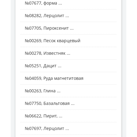
№07677, форма ...
№08282, Лерцолит ...
№07705, Пироксенит ...
№00269, Песок кварцевый
№00278, Известняк ...
№05251, Дацит ...
№04059, Руда магнетитовая
№00263, Глина ...
№07750, Базальтовая ...
№06622, Пирит, ...
№07697, Лерцолит ...