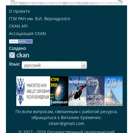
О проекте
ГГМ РАН им. В.И. Вернадского
CKAN API
Ассоциация CKAN
Создано
Язык
ЯзыкЯзык
русский
По всем вопросам, связанным с работой ресурса,
обращаться к Виталию Ерёменко:
vitaer@gmail.com
© 2017 - 2026
Государственный геологический