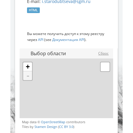
E-mail:
i.starodubtseva@sgm.ru
HTML
Вы можете получить доступ к этому реестру
через
API
(see
Документация API
).
Выбор области
Сброс
+
-
Map data ©
OpenStreetMap
contributors
Tiles by
Stamen Design
(
CC BY 3.0
)