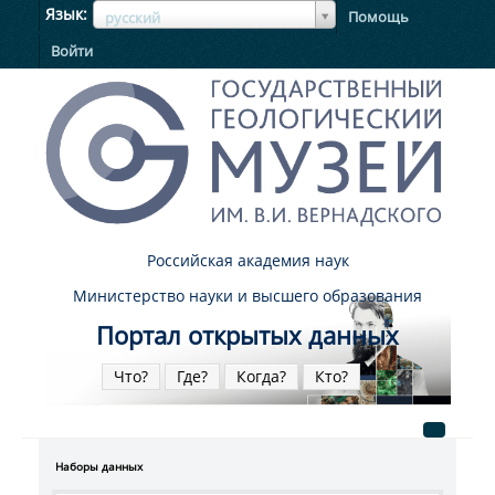
ЯзыкЯзык
Язык
Помощь
русский
Войти
Российская академия наук
Министерство науки и высшего образования
Портал открытых данных
Что?
Где?
Когда?
Кто?
Наборы данных