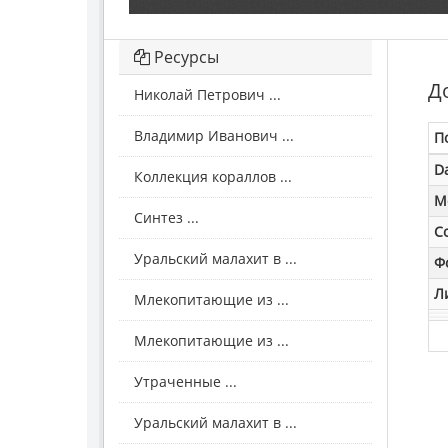
Ресурсы
Д
Николай Петрович ...
Владимир Иванович ...
П
D
Коллекция кораллов ...
M
Синтез ...
С
Уральский малахит в ...
Ф
Л
Млекопитающие из ...
Млекопитающие из ...
Утраченные ...
Уральский малахит в ...