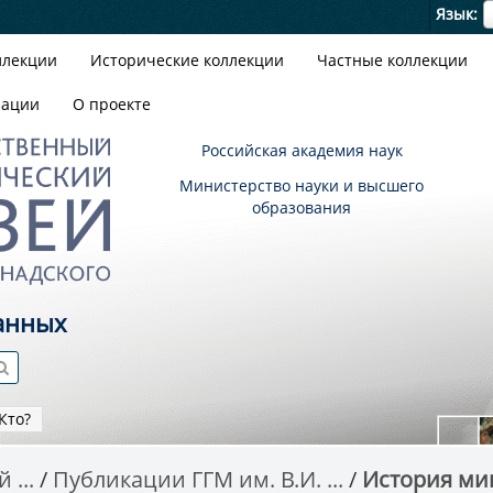
Я
Язык
ллекции
Исторические коллекции
Частные коллекции
зации
О проекте
Российская академия наук
Министерство науки и высшего
образования
анных
Кто?
 ...
Публикации ГГМ им. В.И. ...
История мин