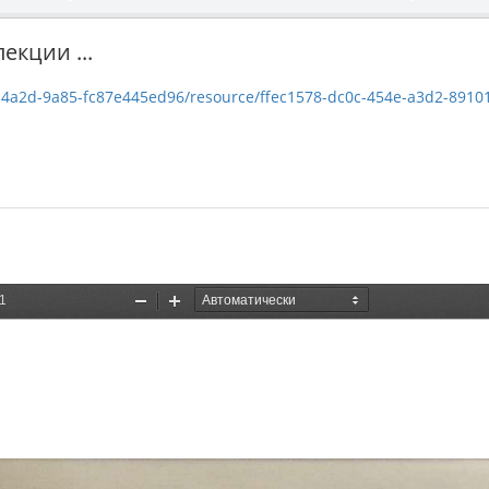
кции ...
-9a85-fc87e445ed96/resource/ffec1578-dc0c-454e-a3d2-89101b2be33f/downl