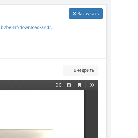
Загрузить
oad/andreeva_bessudnova.pdf
Внедрить