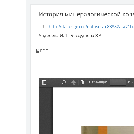
История минералогической колле
URL:
http://data.sgm.ru/dataset/fc83882a-a71b-4a2d
Андреева И.П., Бессуднова З.А.
PDF