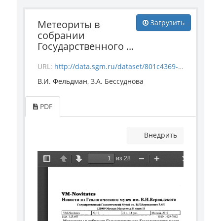
Метеориты в
Загрузить
собрании
Государственного ...
URL:
http://data.sgm.ru/dataset/801c4369-cf3c-48ba-a176-212fe3694494/resource/25ad7610-5f9c-425c-8a76-3c3859b63ebf/download/vm_novitates_15_2010.pdf
В.И. Фельдман, З.А. Бессуднова
PDF
Внедрить