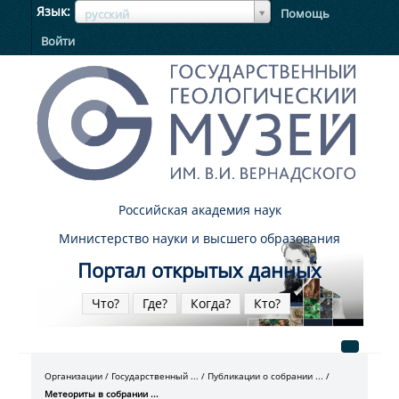
ЯзыкЯзык
Язык
Помощь
русский
Войти
Российская академия наук
Министерство науки и высшего образования
Портал открытых данных
Что?
Где?
Когда?
Кто?
Организации
Государственный ...
Публикации о собрании ...
Метеориты в собрании ...