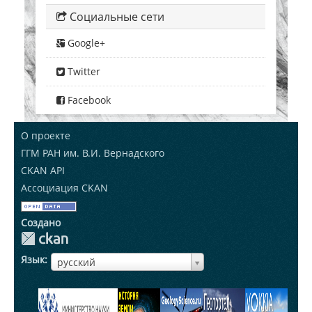
Социальные сети
Google+
Twitter
Facebook
О проекте
ГГМ РАН им. В.И. Вернадского
CKAN API
Ассоциация CKAN
Создано
Язык
ЯзыкЯзык
русский