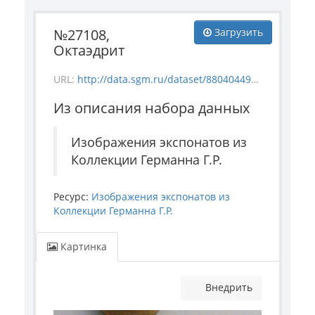
№27108,
Загрузить
Октаэдрит
URL:
http://data.sgm.ru/dataset/88040449-d823-4831-a83e-ed295a4ac7e9/resource/2965b03b-30c0-4bda-9deb-06bb7ac7bd88/download/mineral_27108.jpg
Из описания набора данных
Изображения экспонатов из
Коллекции Германна Г.Р.
Ресурс:
Изображения экспонатов из
Коллекции Германна Г.Р.
Картинка
Внедрить