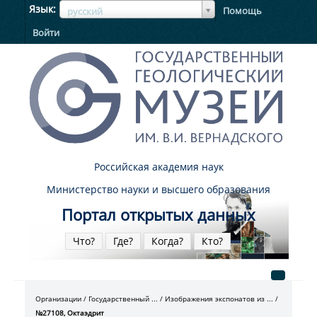
ЯзыкЯзык
Язык
Помощь
русский
Войти
Российская академия наук
Министерство науки и высшего образования
Портал открытых данных
Что?
Где?
Когда?
Кто?
Организации
Государственный ...
Изображения экспонатов из ...
№27108, Октаэдрит