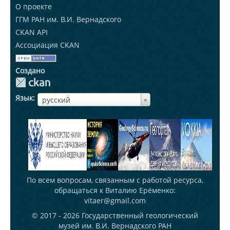
О проекте
ГГМ РАН им. В.И. Вернадского
CKAN API
Ассоциация CKAN
Создано
Язык
ЯзыкЯзык
русский
По всем вопросам, связанным с работой ресурса,
обращаться к Виталию Ерёменко:
vitaer@gmail.com
© 2017 - 2026
Государственный геологический
музей им. В.И. Вернадского РАН