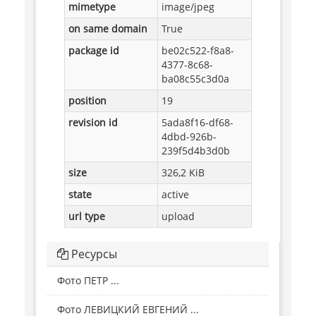
mimetype
image/jpeg
on same domain
True
package id
be02c522-f8a8-
4377-8c68-
ba08c55c3d0a
position
19
revision id
5ada8f16-df68-
4dbd-926b-
239f5d4b3d0b
size
326,2 KiB
state
active
url type
upload
Ресурсы
Фото ПЕТР ...
Фото ЛЕВИЦКИЙ ЕВГЕНИЙ ...