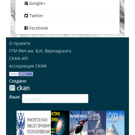
Google+
Twitter
Facebook
О проекте
ГГМ РАН им. В.И. Вернадского
CKAN API
Ассоциация CKAN
Создано
Язык