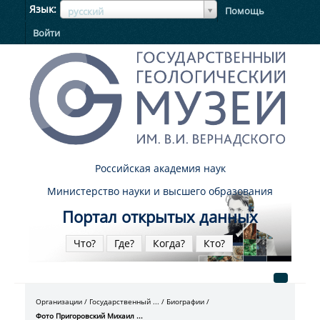
ЯзыкЯзык
Язык
Помощь
русский
Войти
Российская академия наук
Министерство науки и высшего образования
Портал открытых данных
Что?
Где?
Когда?
Кто?
Организации
Государственный ...
Биографии
Фото Пригоровский Михаил ...