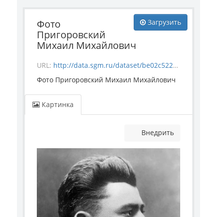
Фото
Загрузить
Пригоровский
Михаил Михайлович
URL:
http://data.sgm.ru/dataset/be02c522-f8a8-4377-8c68-ba08c55c3d0a/resource/4ba8b191-224c-4649-9ef5-9c24a7a61f3b/download/prigorovsky.jpg
Фото Пригоровский Михаил Михайлович
Картинка
Внедрить