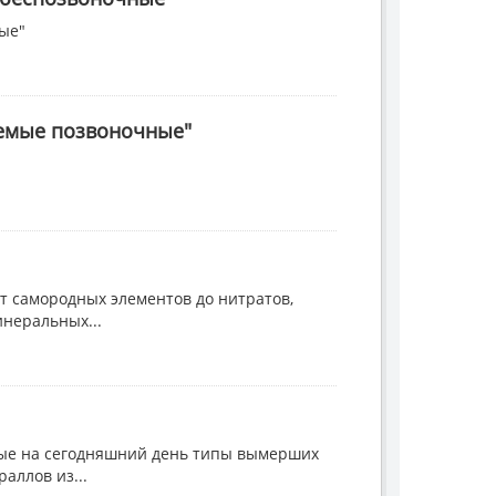
ые"
аемые позвоночные"
т самородных элементов до нитратов,
инеральных...
ные на сегодняшний день типы вымерших
аллов из...