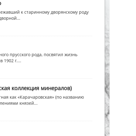
о
адлежавший к старинному дворянскому роду
ворной...
нного прусского рода, посвятил жизнь
1902 г....
ская коллекция минералов)
тная как «Карачаровская» (по названию
лениями князей...