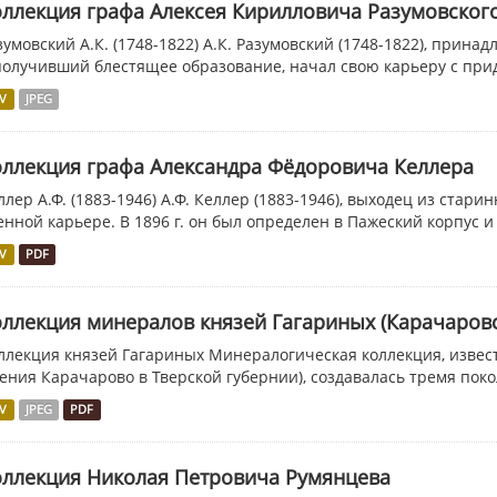
ллекция графа Алексея Кирилловича Разумовског
зумовский А.К. (1748-1822) А.К. Разумовский (1748-1822), прин
получивший блестящее образование, начал свою карьеру с прид
V
JPEG
ллекция графа Александра Фёдоровича Келлера
ллер А.Ф. (1883-1946) А.Ф. Келлер (1883-1946), выходец из стари
енной карьере. В 1896 г. он был определен в Пажеский корпус и в 
V
PDF
ллекция минералов князей Гагариных (Карачаров
ллекция князей Гагариных Минералогическая коллекция, извес
ения Карачарово в Тверской губернии), создавалась тремя поко
V
JPEG
PDF
оллекция Николая Петровича Румянцева