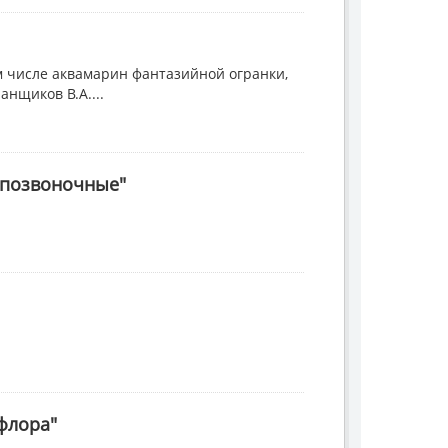
м числе аквамарин фантазийной огранки,
нщиков В.А....
 позвоночные"
флора"