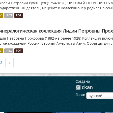
колай Петрович Румянцев (1754-1826) НИКОЛАЙ ПЕТРОВИЧ РУМЯ
сударственный деятель, меценат и коллекционер родился в семье
V
JPEG
PDF
инералогическая коллекция Лидии Петровны Про
дия Петровна Прохорова (1882-не ранее 1928) Коллекция вклю
стонахождений России, Европы, Америки и Азии. Образцы для св
V
JPEG
PDF
2
»
Создано
Язык
ЯзыкЯзык
русский