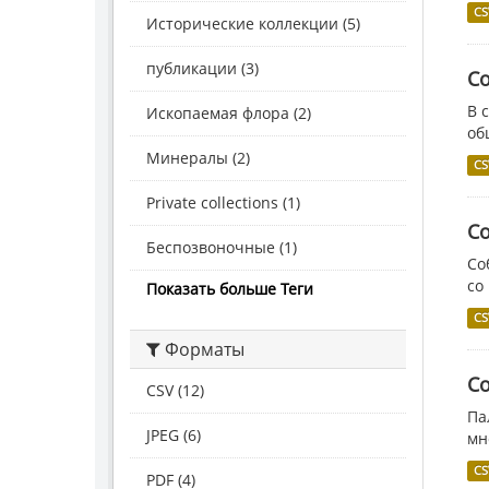
CS
Исторические коллекции (5)
публикации (3)
С
В 
Ископаемая флора (2)
об
Минералы (2)
CS
Private collections (1)
С
Беспозвоночные (1)
Со
со
Показать больше Теги
CS
Форматы
С
CSV (12)
Па
JPEG (6)
мн
CS
PDF (4)