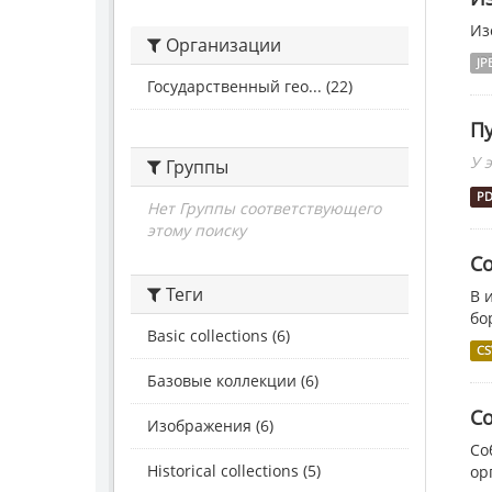
Из
Организации
JP
Государственный гео... (22)
П
У 
Группы
P
Нет Группы соответствующего
этому поиску
С
Теги
В 
бо
Basic collections (6)
CS
Базовые коллекции (6)
С
Изображения (6)
Со
Historical collections (5)
ор