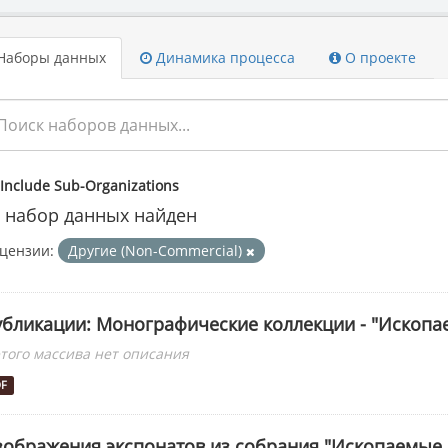
Наборы данных
Динамика процесса
О проекте
Include Sub-Organizations
 набор данных найден
цензии:
Другие (Non-Commercial)
убликации: Монографические коллекции - "Ископ
этого массива нет описания
DF
зображения экспонатов из собрания "Ископаемые