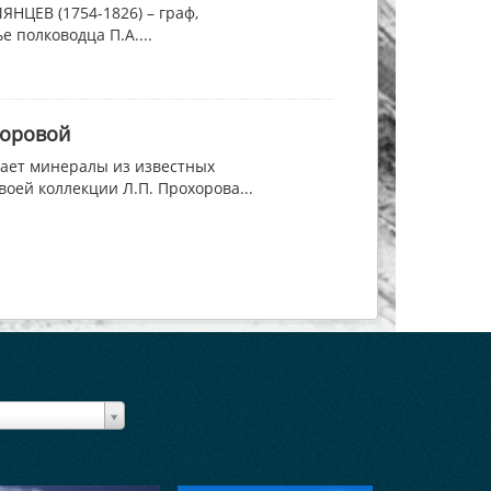
НЦЕВ (1754-1826) – граф,
 полководца П.А....
хоровой
чает минералы из известных
оей коллекции Л.П. Прохорова...