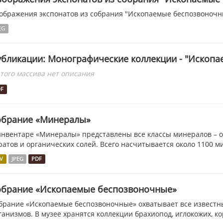
ображения экспонатов из собрания "Ископаемые беспозвоночн
EG
убликации: Монографические коллекции - "Ископ
этого массива нет описания
DF
обрание «Минералы»
инвентаре «Минералы» представлены все классы минералов – о
ратов и органических солей. Всего насчитывается около 1100 м
V
JPEG
PDF
обрание «Ископаемые беспозвоночные»
брание «Ископаемые беспозвоночные» охватывает все извест
ганизмов. В музее хранятся коллекции брахиопод, иглокожих, кор