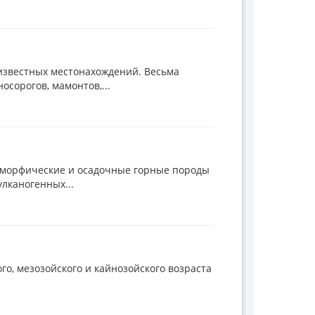
известных местонахождений. Весьма
сорогов, мамонтов,...
аморфические и осадочные горные породы
лканогенных...
о, мезозойского и кайнозойского возраста
.