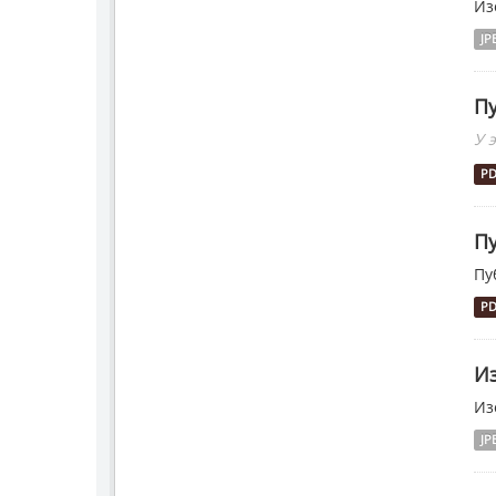
Из
JP
Пу
У 
P
Пу
Пу
P
Из
Из
JP