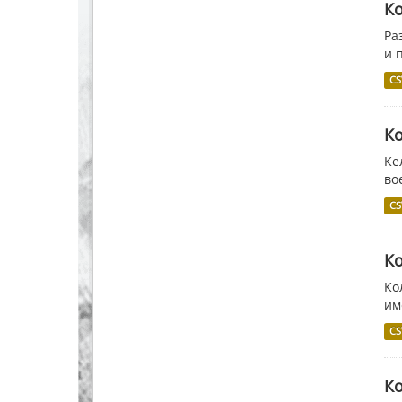
Ко
Ра
и 
CS
Ко
Ке
во
CS
Ко
Ко
им
CS
К