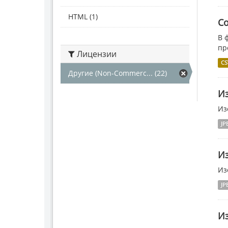
HTML (1)
Со
В 
пр
Лицензии
CS
Другие (Non-Commerc... (22)
И
Из
JP
И
Из
JP
Из