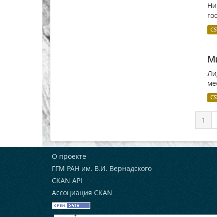
Ни
го
CS
М
Ли
ме
CS
1
О проекте
ГГМ РАН им. В.И. Вернадского
CKAN API
Ассоциация CKAN