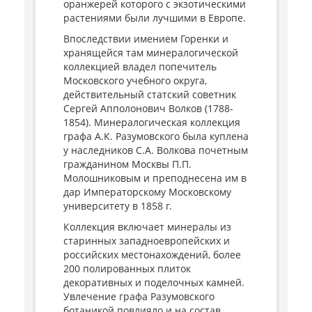
оранжерей которого с экзотическими
растениями были лучшими в Европе.
Впоследствии имением Горенки и
хранящейся там минералогической
коллекцией владел попечитель
Московского учебного округа,
действительный статский советник
Сергей Апполонович Волков (1788-
1854). Минералогическая коллекция
графа А.К. Разумовского была куплена
у наследников С.А. Волкова почетным
гражданином Москвы П.П.
Молошниковым и преподнесена им в
дар Императорскому Московскому
университету в 1858 г.
Коллекция включает минералы из
старинных западноевропейских и
российских местонахождений, более
200 полированных плиток
декоративных и поделочных камней.
Увлечение графа Разумовского
ботаникой повлияло и на состав