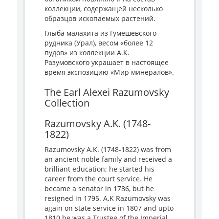
коллекции, содержащей несколько
образцов ископаемых растений.
Глыба малахита из Гумешевского
рудника (Урал), весом «более 12
пудов» из коллекции А.К.
Разумовского украшает в настоящее
время экспозицию «Мир минералов».
The Earl Alexei Razumovsky
Collection
Razumovsky A.K. (1748-
1822)
Razumovsky A.K. (1748-1822) was from
an ancient noble family and received a
brilliant education; he started his
career from the court service. He
became a senator in 1786, but he
resigned in 1795. A.K Razumovsky was
again on state service in 1807 and upto
1810 he was a Trustee of the Imperial