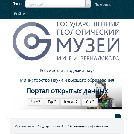
ЯзыкЯзык
Язык
Помощь
русский
Войти
Российская академия наук
Министерство науки и высшего образования
Портал открытых данных
Что?
Где?
Когда?
Кто?
Организации
Государственный ...
Коллекция графа Алексея ...