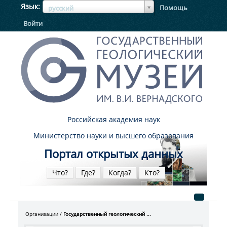
ЯзыкЯзык
Язык
Помощь
русский
Войти
Российская академия наук
Министерство науки и высшего образования
Портал открытых данных
Что?
Где?
Когда?
Кто?
Организации
Государственный геологический ...