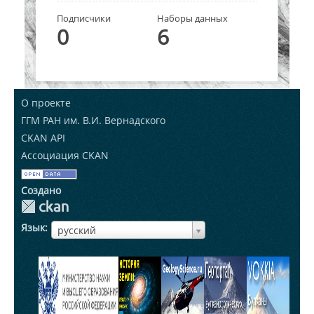
Подписчики
Наборы данных
0
6
О проекте
ГГМ РАН им. В.И. Вернадского
CKAN API
Ассоциация CKAN
Создано
Язык
ЯзыкЯзык
русский