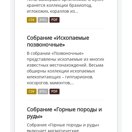
хранятся коллекции брахиопод,
иглокожих, кораллов из...
CSV
JPEG
PDF
Собрание «Ископаемые
позвоночные»
В собрании «Позвоночные»
представлены ископаемые из многих
известных местонахождений. Весьма
обширны коллекции ископаемых
млекопитающих – гиппарионов,
носорогов, мамонтов,...
CSV
JPEG
PDF
Собрание «Горные породы и
руды»
Собрание «Горные породы и руды»
включает магматические,