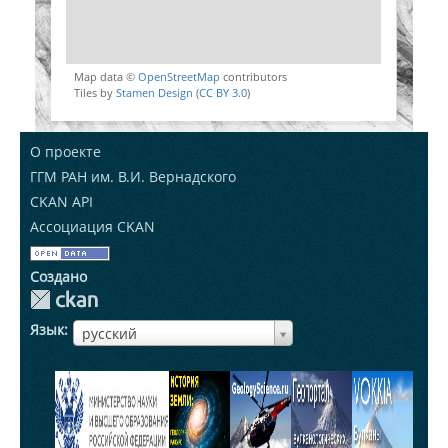
Map data ©
OpenStreetMap
contributors
Tiles by
Stamen Design
(
CC BY 3.0
)
О проекте
ГГМ РАН им. В.И. Вернадского
CKAN API
Ассоциация CKAN
Создано
Язык
ЯзыкЯзык
русский