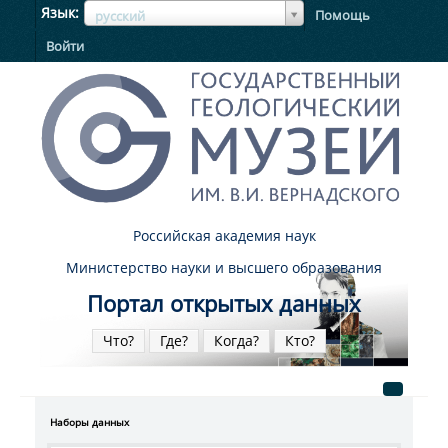
ЯзыкЯзык
Язык
Помощь
русский
Войти
Российская академия наук
Министерство науки и высшего образования
Портал открытых данных
Что?
Где?
Когда?
Кто?
Наборы данных